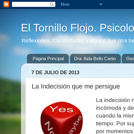
El Tornillo Flojo. Psicol
Reflexiones, Curiosidades y alguna que otra h
Página Principal
Dra. Aida Bello Canto
Gest
7 DE JULIO DE 2013
La Indecisión que me persigue
La indecisión 
incómoda y de
cuando la mism
tiempo. Por s
por momentos 