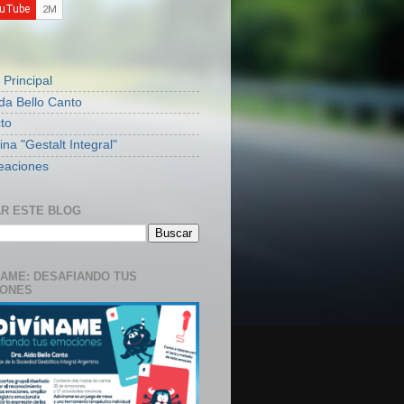
S
 Principal
ida Bello Canto
to
na "Gestalt Integral"
eaciones
R ESTE BLOG
NAME: DESAFIANDO TUS
IONES