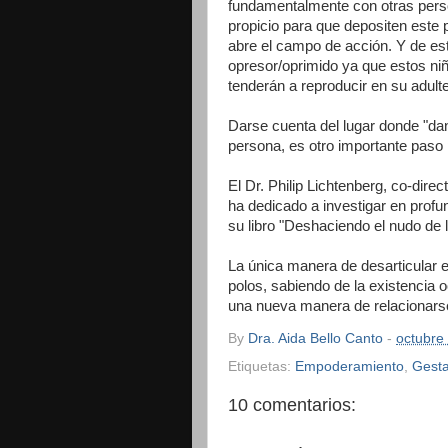
fundamentalmente con otras perso
propicio para que depositen este 
abre el campo de acción. Y de es
opresor/oprimido ya que estos niñ
tenderán a reproducir en su adult
Darse cuenta del lugar donde "dan 
persona, es otro importante paso p
El Dr. Philip Lichtenberg, co-direc
ha dedicado a investigar en profu
su libro "Deshaciendo el nudo de l
La única manera de desarticular 
polos, sabiendo de la existencia 
una nueva manera de relacionarse: 
By
Dra. Aida Bello Canto
-
octubre
Etiquetas:
Empoderamiento
,
Gesta
10 comentarios: