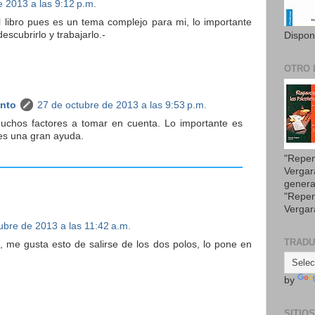
e 2013 a las 9:12 p.m.
 libro pues es un tema complejo para mi, lo importante
escubrirlo y trabajarlo.-
Dispon
OTRO 
anto
27 de octubre de 2013 a las 9:53 p.m.
chos factores a tomar en cuenta. Lo importante es
 es una gran ayuda.
"Repen
Vergar
genera
"Repen
Vergar
ubre de 2013 a las 11:42 a.m.
TRAD
a, me gusta esto de salirse de los dos polos, lo pone en
by
SITIO