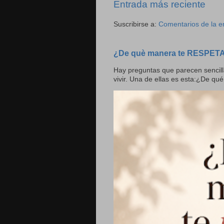
Entrada más reciente
Suscribirse a:
Comentarios de la e
¿De què manera te RESPET
Hay preguntas que parecen sencill
vivir. Una de ellas es esta:¿De qué