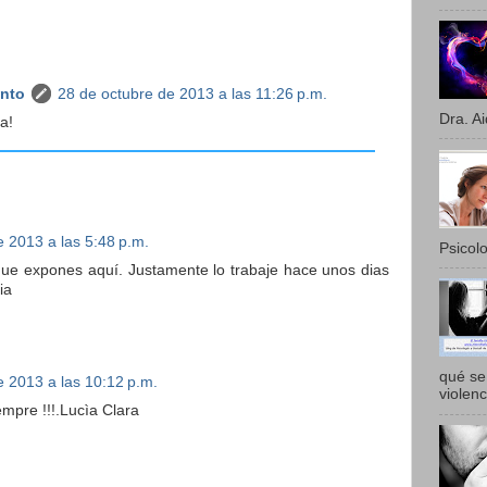
anto
28 de octubre de 2013 a las 11:26 p.m.
Dra. Ai
a!
e 2013 a las 5:48 p.m.
Psicolo
ue expones aquí. Justamente lo trabaje hace unos dias
ia
qué se 
e 2013 a las 10:12 p.m.
violenc
empre !!!.Lucìa Clara