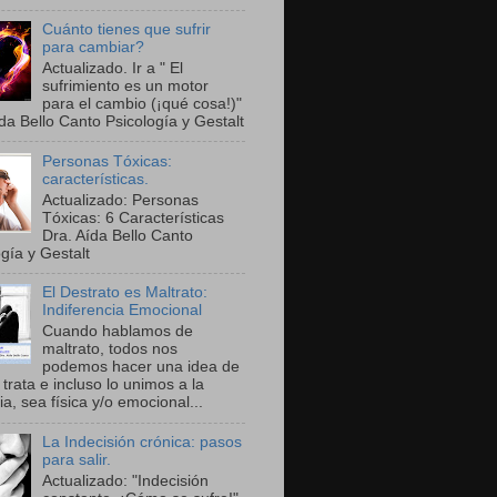
Cuánto tienes que sufrir
para cambiar?
Actualizado. Ir a " El
sufrimiento es un motor
para el cambio (¡qué cosa!)"
da Bello Canto Psicología y Gestalt
Personas Tóxicas:
características.
Actualizado: Personas
Tóxicas: 6 Características
Dra. Aída Bello Canto
gía y Gestalt
El Destrato es Maltrato:
Indiferencia Emocional
Cuando hablamos de
maltrato, todos nos
podemos hacer una idea de
trata e incluso lo unimos a la
ia, sea física y/o emocional...
La Indecisión crónica: pasos
para salir.
Actualizado: "Indecisión