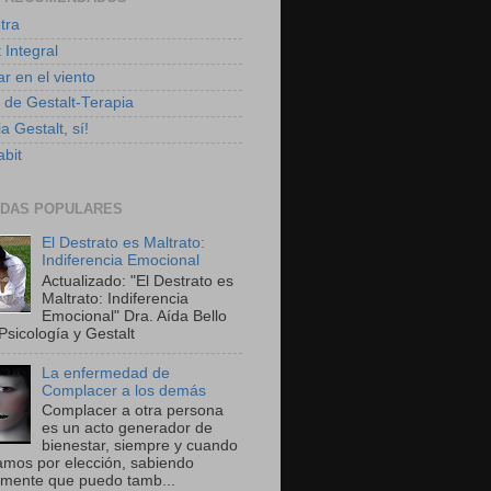
tra
 Integral
r en el viento
g de Gestalt-Terapia
a Gestalt, sí!
bit
DAS POPULARES
El Destrato es Maltrato:
Indiferencia Emocional
Actualizado: "El Destrato es
Maltrato: Indiferencia
Emocional" Dra. Aída Bello
Psicología y Gestalt
La enfermedad de
Complacer a los demás
Complacer a otra persona
es un acto generador de
bienestar, siempre y cuando
amos por elección, sabiendo
amente que puedo tamb...