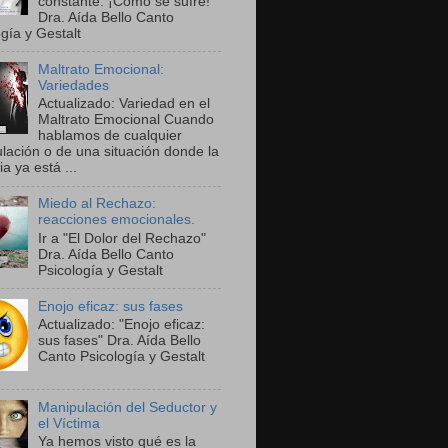
constante. ¡Cómo se sufre!"
Dra. Aída Bello Canto
gía y Gestalt
Maltrato Emocional:
Variedades
Actualizado: Variedad en el
Maltrato Emocional Cuando
hablamos de cualquier
lación o de una situación donde la
ia ya está ...
Miedo al Rechazo:
reacciones emocionales.
Ir a "El Dolor del Rechazo"
Dra. Aída Bello Canto
Psicología y Gestalt
Enojo eficaz: sus fases
Actualizado: "Enojo eficaz:
sus fases" Dra. Aída Bello
Canto Psicología y Gestalt
Manipulación del Seductor y
el Víctima
Ya hemos visto qué es la