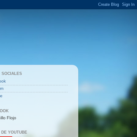
 SOCIALES
ook
am
be
BOOK
illo Flojo
 DE YOUTUBE