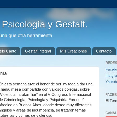
. Psicología y Gestalt.
guna que otra herramienta.
ello Canto
Gestalt Integral
Mis Creaciones
Contacto
REDES
Faceb
ima
Instgr
Youtu
En esta semana tuve el honor de ser invitada a dar una
charla, mesa compartida con valiosos colegas, sobre
"Violencia Intrafamiliar" en el V Congreso Internacional
FACE
de Criminología, Psicología y Psiquiatría Forense"
El Torn
ofrecido en Buenos Aires, donde desde muy diferentes
ángulos y áreas de incumbencia, se trataron temas
CANAL
sobre las víctimas de violencia.