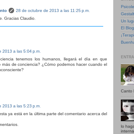
Psicole
anto
28 de octubre de 2013 a las 11:25 p.m.
Gestalt
e. Gracias Claudio.
Un luga
El Blo
¡Terapi
Buenha
e 2013 a las 5:04 p.m.
ENTRA
ciencia tenemos los humanos, llegará el día en que
o más de conciencia? ¿Cómo podemos hacer cuando el
inconsciente?
Canto 
e 2013 a las 5:23 p.m.
sta ya está en la última parte del comentario acerca del
mentarios.
lo hag
intern