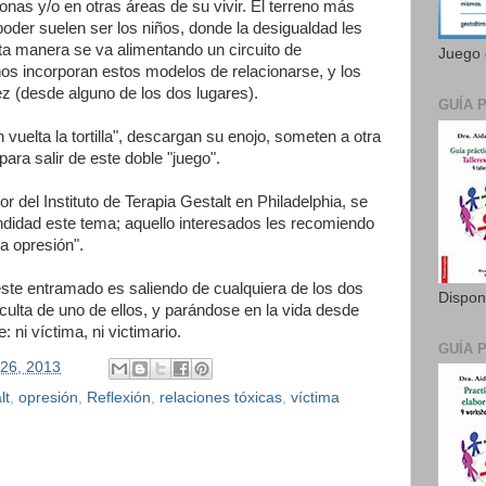
nas y/o en otras áreas de su vivir. El terreno más
poder suelen ser los niños, donde la desigualdad les
ta manera se va alimentando un circuito de
Juego 
os incorporan estos modelos de relacionarse, y los
ez (desde alguno de los dos lugares).
GUÍA 
vuelta la tortilla", descargan su enojo, someten a otra
ara salir de este doble "juego".
tor del Instituto de Terapia Gestalt en Philadelphia, se
ndidad este tema; aquello interesados les recomiendo
a opresión".
este entramado es saliendo de cualquiera de los dos
Dispon
oculta de uno de ellos, y parándose en la vida desde
ni víctima, ni victimario.
GUÍA 
 26, 2013
lt
,
opresión
,
Reflexión
,
relaciones tóxicas
,
víctima