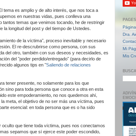
El tema es amplio y de alto interés, que nos toca a
cupemos en nuestras vidas, pues conlleva una
PAGE
o tantos temas que venimos tocando, he de restringir
Página
e la longitud del post y del tiempo de Ustedes.
Dra. A
miento de la víctima", proceso inevitable y necesario
Contac
resión. El re-descrubrirse como persona, con sus
Mi Pági
da del otro, también con sus deseos y necesidades, es
Mis Cr
ción del "poder perdido/entregado" (para decirlo de
recido algunos tips en "
Saliendo de relaciones
BUSCA
a tener presente, no solamente para los que
ón sino para toda persona que conoce a otra en esta
ADIVÌ
uido este empoderamiento, no nos quedemos ahí,
EMOC
la meta, el objetivo de no ser más una víctima, pues
arte esencial: en toda persona que es o ha sido
der oculto que tiene toda víctima, pues nos conectamos
... mas sepamos que sí ejerce este poder escondido,