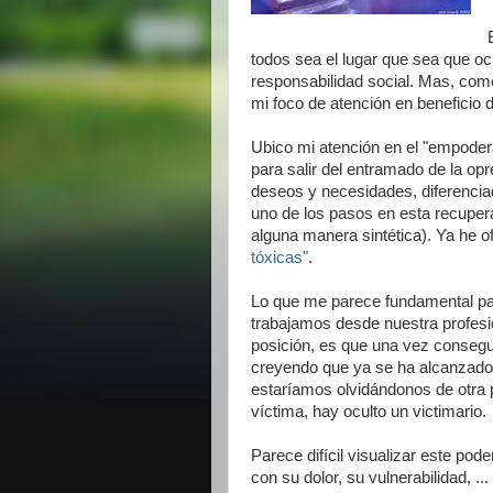
todos sea el lugar que sea que o
responsabilidad social. Mas, com
mi foco de atención en beneficio d
Ubico mi atención en el "empodera
para salir del entramado de la op
deseos y necesidades, diferencia
uno de los pasos en esta recupera
alguna manera sintética). Ya he of
tóxicas"
.
Lo que me parece fundamental par
trabajamos desde nuestra profesi
posición, es que una vez conseg
creyendo que ya se ha alcanzado 
estaríamos olvidándonos de otra p
víctima, hay oculto un victimario.
Parece difícil visualizar este po
con su dolor, su vulnerabilidad, 