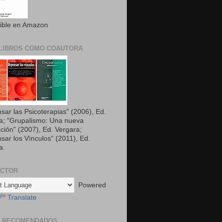
ible en Amazon
LIBROS COMO COAUTORA
sar las Psicoterapias" (2006), Ed.
a; "Grupalismo: Una nueva
ción" (2007), Ed. Vergara;
sar los Vìnculos" (2011), Ed.
a.
UCTOR
Powered
Translate
S RECOMENDADOS