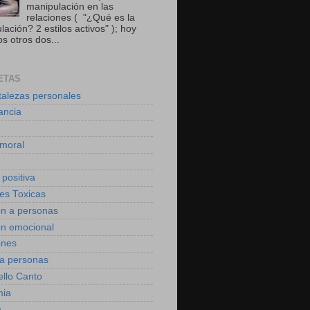
manipulación en las
relaciones ( "¿Qué es la
ación? 2 estilos activos" ); hoy
s otros dos...
ETAS
talezas personales
ancia
moral
 positiva
des Toxicas
on a personas
on emocional
ones
 a personas
ello Canto
mia
a