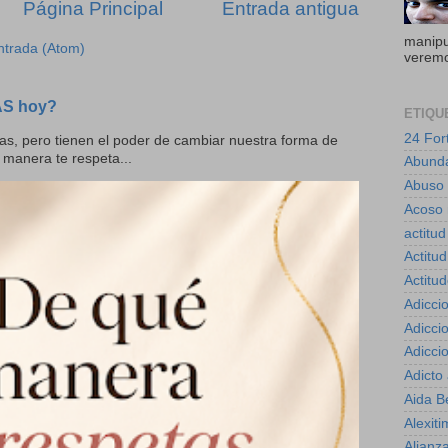
Página Principal
Entrada antigua
manipul
ntrada (Atom)
veremo
AS hoy?
ETIQU
24 For
as, pero tienen el poder de cambiar nuestra forma de
 manera te respeta...
Abund
Abuso
Acoso 
actitud
Actitud
Actitu
Adicci
Adicci
Adicci
Adicto
Aida B
Alexiti
Alianz