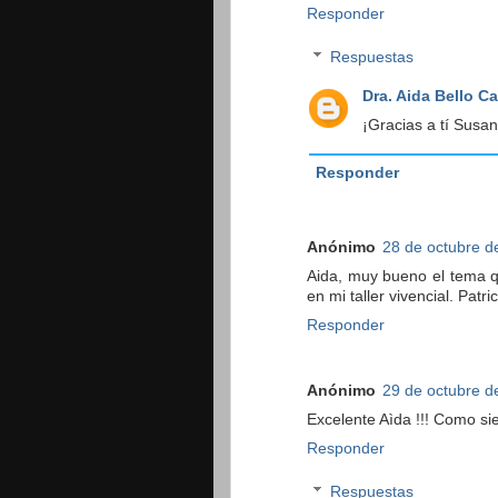
Responder
Respuestas
Dra. Aida Bello C
¡Gracias a tí Susan
Responder
Anónimo
28 de octubre d
Aida, muy bueno el tema q
en mi taller vivencial. Patric
Responder
Anónimo
29 de octubre d
Excelente Aìda !!! Como si
Responder
Respuestas