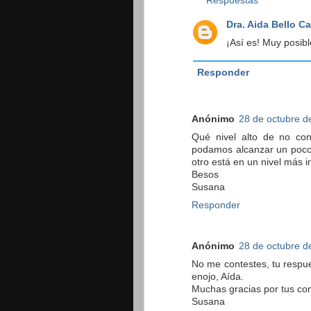
Respuestas
Dra. Aida Bello C
¡Así es! Muy posibl
Responder
Anónimo
28 de octubre d
Qué nivel alto de no con
podamos alcanzar un poc
otro está en un nivel más 
Besos
Susana
Responder
Anónimo
28 de octubre d
No me contestes, tu respue
enojo, Aída.
Muchas gracias por tus co
Susana