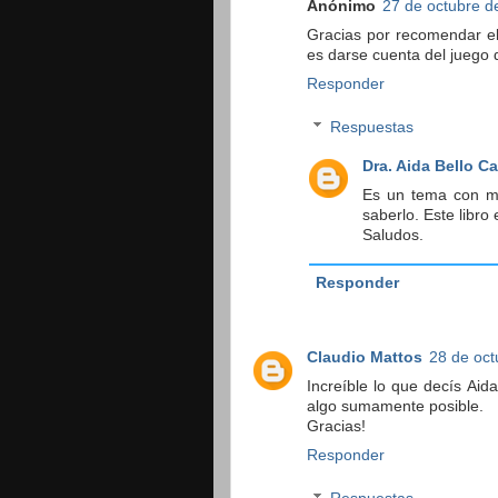
Anónimo
27 de octubre d
Gracias por recomendar el
es darse cuenta del juego d
Responder
Respuestas
Dra. Aida Bello C
Es un tema con mu
saberlo. Este libro
Saludos.
Responder
Claudio Mattos
28 de oct
Increíble lo que decís Aid
algo sumamente posible.
Gracias!
Responder