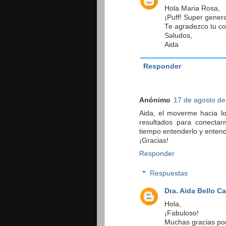
Hola Maria Rosa,
¡Puff! Super genera
Te agradezco tu co
Saludos,
Aida
Responder
Anónimo
17 de agosto de
Aida, el moverme hacia l
resultados para conectar
tiempo entenderlo y enten
¡Gracias!
Responder
Respuestas
Dra. Aida Bello C
Hola,
¡Fabuloso!
Muchas gracias por