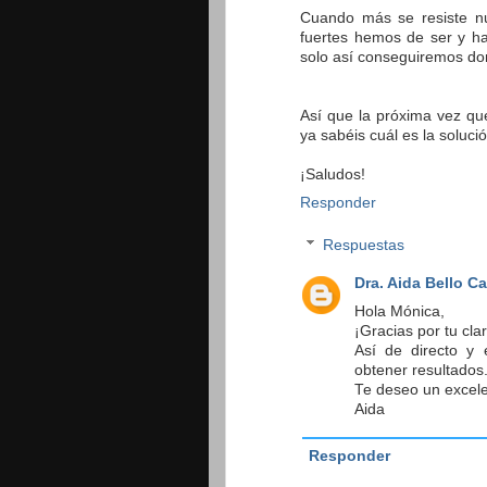
Cuando más se resiste n
fuertes hemos de ser y ha
solo así conseguiremos do
Así que la próxima vez que
ya sabéis cuál es la solució
¡Saludos!
Responder
Respuestas
Dra. Aida Bello C
Hola Mónica,
¡Gracias por tu cla
Así de directo y 
obtener resultados
Te deseo un excele
Aida
Responder