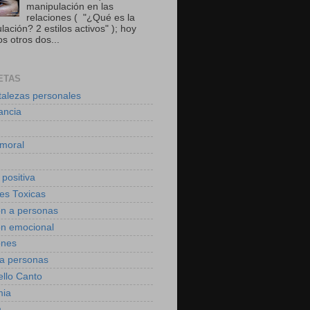
manipulación en las
relaciones ( "¿Qué es la
ación? 2 estilos activos" ); hoy
s otros dos...
ETAS
talezas personales
ancia
moral
 positiva
des Toxicas
on a personas
on emocional
ones
 a personas
ello Canto
mia
a