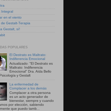
tra
 Integral
r en el viento
g de Gestalt-Terapia
a Gestalt, sí!
bit
DAS POPULARES
El Destrato es Maltrato:
Indiferencia Emocional
Actualizado: "El Destrato es
Maltrato: Indiferencia
Emocional" Dra. Aída Bello
Psicología y Gestalt
La enfermedad de
Complacer a los demás
Complacer a otra persona
es un acto generador de
bienestar, siempre y cuando
amos por elección, sabiendo
amente que puedo tamb...