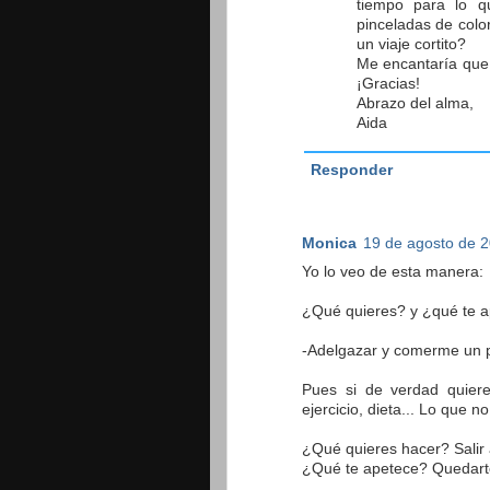
tiempo para lo qu
pinceladas de color 
un viaje cortito?
Me encantaría que c
¡Gracias!
Abrazo del alma,
Aida
Responder
Monica
19 de agosto de 2
Yo lo veo de esta manera:
¿Qué quieres? y ¿qué te 
-Adelgazar y comerme un p
Pues si de verdad quiere
ejercicio, dieta... Lo que 
¿Qué quieres hacer? Salir
¿Qué te apetece? Quedart