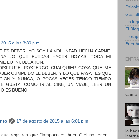
Psicole
Gestalt
Un luga
El Blo
¡Terapi
 2015 a las 3:39 p.m.
Buenha
UE ES DEBER, YO SOY LA VOLUNTAD HECHA CARNE.
NA LO QUE PUEDAS HACER HOY.ASI TODA MI
ENTRA
 ME LO INCULCARON.
DISFRUTE. POSTERGO CUALQUIER COSA QUE ME
ABER CUMPLIDO EL DEBER. Y LO QUE PASA , ES QUE
CION Y NUNCA, O POCAS VECES TENGO TIEMPO
 GUSTA; COMO IR AL CINE, UN VIAJE, LEER UN
CO ES BUENO.
Canto 
anto
17 de agosto de 2015 a las 6:01 p.m.
lo hag
 que registras que "tampoco es bueno" el no tener
intern