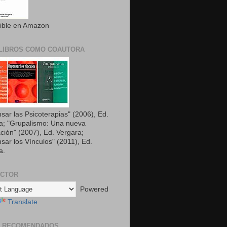
ible en Amazon
LIBROS COMO COAUTORA
sar las Psicoterapias" (2006), Ed.
a; "Grupalismo: Una nueva
ción" (2007), Ed. Vergara;
sar los Vìnculos" (2011), Ed.
a.
UCTOR
Powered
Translate
S RECOMENDADOS