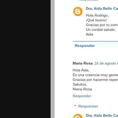
Dra. Aida Bello C
Hola Rodrigo,
¡Qué bueno!
Gracias por tu com
Un cordial saludo,
Aida
Responder
Maria Rosa
16 de agosto 
Hola Aida,
Es una creencia muy genera
Gracias por hacerme repen
Saludos,
Maria Rosa
Responder
Respuestas
Dra. Aida Bello C