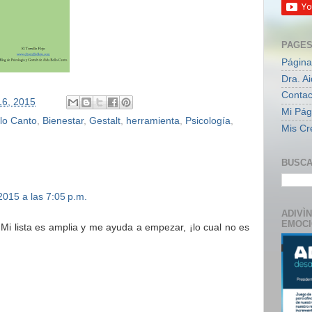
PAGE
Página
Dra. A
Contac
16, 2015
Mi Pági
llo Canto
,
Bienestar
,
Gestalt
,
herramienta
,
Psicología
,
Mis Cr
BUSCA
2015 a las 7:05 p.m.
ADIVÌ
EMOC
! Mi lista es amplia y me ayuda a empezar, ¡lo cual no es