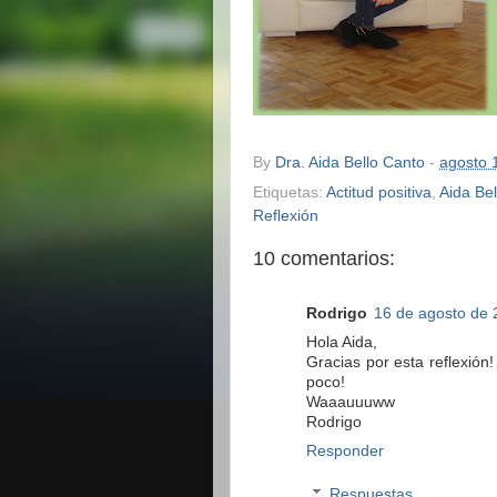
By
Dra. Aida Bello Canto
-
agosto 
Etiquetas:
Actitud positiva
,
Aida Be
Reflexión
10 comentarios:
Rodrigo
16 de agosto de 
Hola Aida,
Gracias por esta reflexión
poco!
Waaauuuww
Rodrigo
Responder
Respuestas