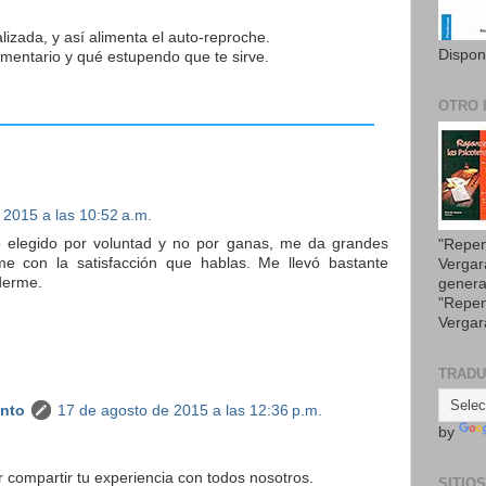
lizada, y así alimenta el auto-reproche.
Dispon
mentario y qué estupendo que te sirve.
OTRO 
 2015 a las 10:52 a.m.
o elegido por voluntad y no por ganas, me da grandes
"Repen
me con la satisfacción que hablas. Me llevó bastante
Vergar
derme.
genera
"Repen
Vergar
TRAD
anto
17 de agosto de 2015 a las 12:36 p.m.
by
 compartir tu experiencia con todos nosotros.
SITIO