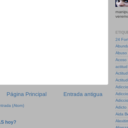
manipul
veremo
ETIQU
24 For
Abund
Abuso
Acoso 
actitud
Actitud
Actitu
Adicci
Página Principal
Entrada antigua
Adicci
Adicci
ntrada (Atom)
Adicto
Aida B
Alexiti
AS hoy?
Alianz