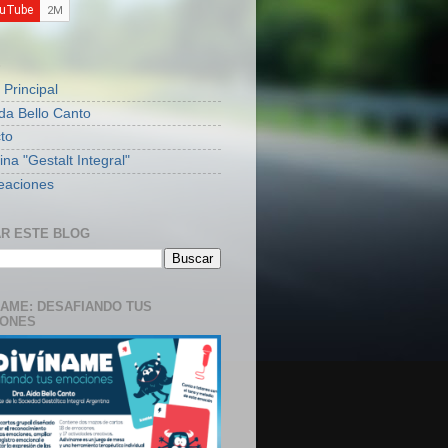
S
 Principal
ida Bello Canto
to
na "Gestalt Integral"
eaciones
R ESTE BLOG
NAME: DESAFIANDO TUS
IONES