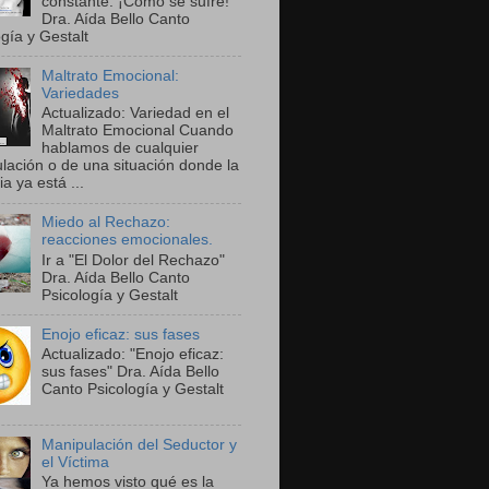
constante. ¡Cómo se sufre!"
Dra. Aída Bello Canto
gía y Gestalt
Maltrato Emocional:
Variedades
Actualizado: Variedad en el
Maltrato Emocional Cuando
hablamos de cualquier
lación o de una situación donde la
ia ya está ...
Miedo al Rechazo:
reacciones emocionales.
Ir a "El Dolor del Rechazo"
Dra. Aída Bello Canto
Psicología y Gestalt
Enojo eficaz: sus fases
Actualizado: "Enojo eficaz:
sus fases" Dra. Aída Bello
Canto Psicología y Gestalt
Manipulación del Seductor y
el Víctima
Ya hemos visto qué es la