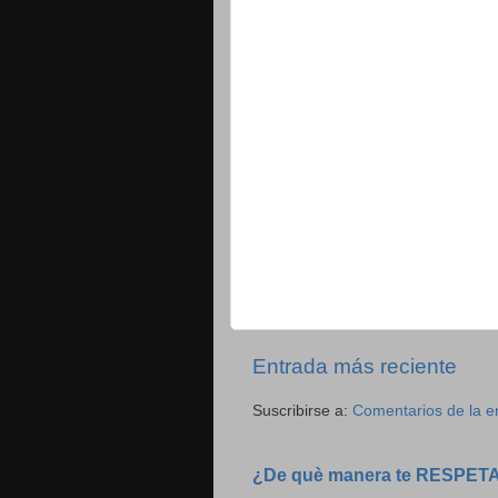
Entrada más reciente
Suscribirse a:
Comentarios de la e
¿De què manera te RESPET