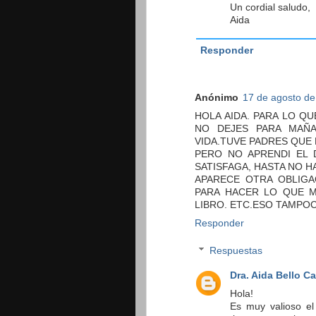
Un cordial saludo,
Aida
Responder
Anónimo
17 de agosto de
HOLA AIDA. PARA LO Q
NO DEJES PARA MAÑA
VIDA.TUVE PADRES QUE
PERO NO APRENDI EL 
SATISFAGA, HASTA NO H
APARECE OTRA OBLIGA
PARA HACER LO QUE ME
LIBRO. ETC.ESO TAMPO
Responder
Respuestas
Dra. Aida Bello C
Hola!
Es muy valioso el