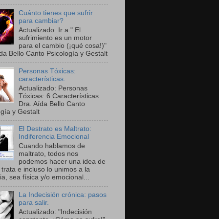
Cuánto tienes que sufrir
para cambiar?
Actualizado. Ir a " El
sufrimiento es un motor
para el cambio (¡qué cosa!)"
da Bello Canto Psicología y Gestalt
Personas Tóxicas:
características.
Actualizado: Personas
Tóxicas: 6 Características
Dra. Aída Bello Canto
gía y Gestalt
El Destrato es Maltrato:
Indiferencia Emocional
Cuando hablamos de
maltrato, todos nos
podemos hacer una idea de
trata e incluso lo unimos a la
ia, sea física y/o emocional...
La Indecisión crónica: pasos
para salir.
Actualizado: "Indecisión