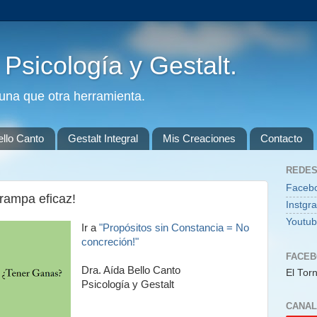
. Psicología y Gestalt.
guna que otra herramienta.
ello Canto
Gestalt Integral
Mis Creaciones
Contacto
REDES
Faceb
trampa eficaz!
Instgr
Youtu
Ir a
"Propósitos sin Constancia = No
concreción!"
FACE
Dra. Aída Bello Canto
El Torn
Psicología y Gestalt
CANAL