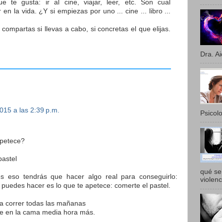
e te gusta: ir al cine, viajar, leer, etc. Son cual
en la vida. ¿Y si empiezas por uno ... cine ... libro ...
ompartas si llevas a cabo, si concretas el que elijas.
Dra. Ai
015 a las 2:39 p.m.
Psicolo
apetece?
astel
qué se 
s eso tendrás que hacer algo real para conseguirlo:
violenc
no puedes hacer es lo que te apetece: comerte el pastel.
 a correr todas las mañanas
e en la cama media hora más.