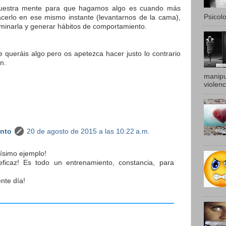
uestra mente para que hagamos algo es cuando más
Psicolo
cerlo en ese mismo instante (levantarnos de la cama),
minarla y generar hábitos de comportamiento.
 queráis algo pero os apetezca hacer justo lo contrario
n.
manipu
violenc
anto
20 de agosto de 2015 a las 10:22 a.m.
rísimo ejemplo!
eficaz! Es todo un entrenamiento, constancia, para
.
nte día!