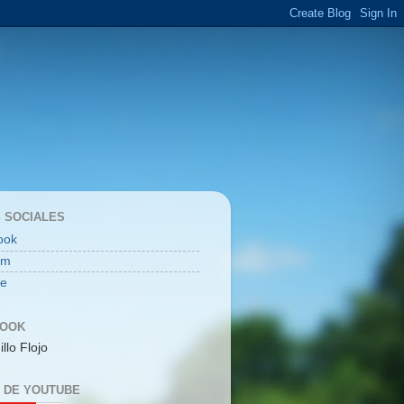
 SOCIALES
ook
am
be
BOOK
illo Flojo
 DE YOUTUBE