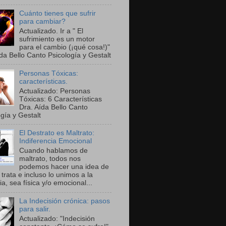
Cuánto tienes que sufrir
para cambiar?
Actualizado. Ir a " El
sufrimiento es un motor
para el cambio (¡qué cosa!)"
da Bello Canto Psicología y Gestalt
Personas Tóxicas:
características.
Actualizado: Personas
Tóxicas: 6 Características
Dra. Aída Bello Canto
gía y Gestalt
El Destrato es Maltrato:
Indiferencia Emocional
Cuando hablamos de
maltrato, todos nos
podemos hacer una idea de
trata e incluso lo unimos a la
ia, sea física y/o emocional...
La Indecisión crónica: pasos
para salir.
Actualizado: "Indecisión