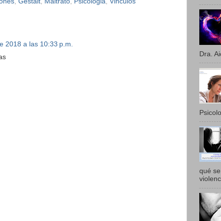
ones
,
Gestalt
,
Maltrato
,
Psicologia
,
Vinculos
e 2018 a las 10:33 p.m.
Dra. Ai
as
Psicolo
qué se 
violenc