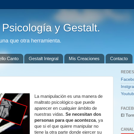
. Psicología y Gestalt.
guna que otra herramienta.
ello Canto
Gestalt Integral
Mis Creaciones
Contacto
REDES
Faceb
Instgr
Youtu
La manipulación es una manera de
maltrato psicológico que puede
aparecer en cualquier ámbito de
FACE
nuestras vidas.
Se necesitan dos
El Torn
personas para que acontezca
, ya
que si el que quiere manipular no
CANAL
tiene la otra parte donde ejercer su