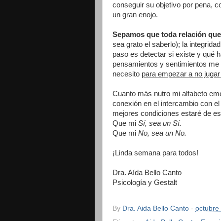
conseguir su objetivo por pena, 
un gran enojo.
Sepamos que toda relación que
sea grato el saberlo); la integrida
paso es detectar si existe y qué 
pensamientos y sentimientos me ll
necesito
para empezar a no juga
Cuanto más nutro mi alfabeto emo
conexión en el intercambio con e
mejores condiciones estaré de est
Que mi
Sí, sea un Sí.
Que mi
No, sea un No.
¡Linda semana para todos!
Dra. Aída Bello Canto
Psicología y Gestalt
By
Dra. Aida Bello Canto
-
octubre