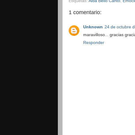
Etiquetas:
Aida Bello Canto
,
Emoci
1 comentario:
Unknown
24 de octubre d
maravilloso... gracias graci
Responder