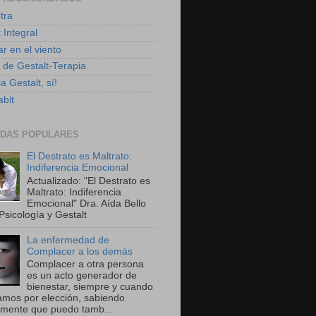
tra
 Integral
r en el viento
g de Gestalt-Terapia
a Gestalt, sí!
bit
DAS POPULARES
El Destrato es Maltrato:
Indiferencia Emocional
Actualizado: "El Destrato es
Maltrato: Indiferencia
Emocional" Dra. Aída Bello
Psicología y Gestalt
La enfermedad de
Complacer a los demás
Complacer a otra persona
es un acto generador de
bienestar, siempre y cuando
amos por elección, sabiendo
amente que puedo tamb...