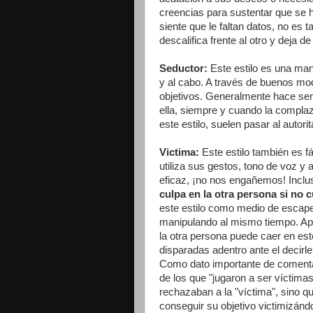
creencias para sustentar que se h
siente que le faltan datos, no es t
descalifica frente al otro y deja 
Seductor:
Este estilo es una man
y al cabo. A través de buenos mod
objetivos. Generalmente hace sent
ella, siempre y cuando la compla
este estilo, suelen pasar al autorit
Victima:
Este estilo también es f
utiliza sus gestos, tono de voz y
eficaz, ¡no nos engañemos! Inclu
culpa en la otra persona si no 
este estilo como medio de escape 
manipulando al mismo tiempo. Apel
la otra persona puede caer en est
disparadas adentro ante el decirl
Como dato importante de comentar
de los que "jugaron a ser víctima
rechazaban a la "víctima", sino q
conseguir su objetivo victimizánd