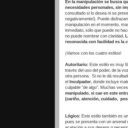
En la manipulación se busca qu
necesidades personales, sin imp
consultado si lo desea ni se pres
negativamente!). Puede disfrazarse
manipulación en el momento, mas 
inmediato, sólo que puede no ha
no puede nombrar con claridad.
L
reconocida con facilidad es la
c
¡Vamos con los cuatro estilos!
Autoritario:
Este estilo es muy f
través del uso del poder, de la vo
otra persona. Si no le dá result
el
Inculpador
, donde incluye mate
culpable "de algo". Muchas vec
manipulado, si cae en este ent
(cariño, atención, cuidado, pos
Lógico:
Este estilo también es u
pues se presenta con un arsenal d
acatación a sus deseos o necesida