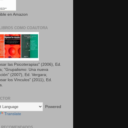
ible en Amazon
LIBROS COMO COAUTORA
sar las Psicoterapias" (2006), Ed.
a; "Grupalismo: Una nueva
ción" (2007), Ed. Vergara;
sar los Vìnculos" (2011), Ed.
a.
UCTOR
Powered
Translate
S RECOMENDADOS