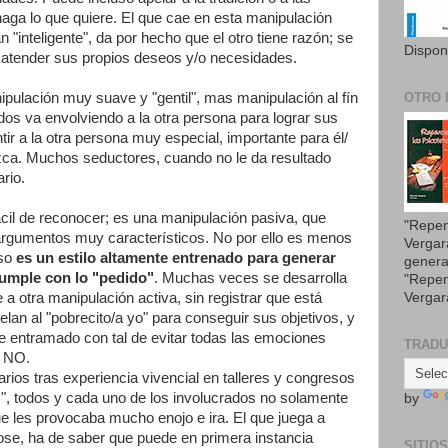
aga lo que quiere. El que cae en esta manipulación
an "inteligente", da por hecho que el otro tiene razón; se
Dispon
de atender sus propios deseos y/o necesidades.
ipulación muy suave y "gentil", mas manipulación al fín
OTRO 
os va envolviendo a la otra persona para lograr sus
ir a la otra persona muy especial, importante para él/
zca. Muchos seductores, cuando no le da resultado
ario.
ácil de reconocer; es una manipulación pasiva, que
"Repen
 argumentos muy característicos. No por ello es menos
Vergar
so
es un estilo altamente entrenado para generar
genera
cumple con lo "pedido"
. Muchas veces se desarrolla
"Repen
Vergar
a otra manipulación activa, sin registrar que está
an al "pobrecito/a yo" para conseguir sus objetivos, y
e entramado con tal de evitar todas las emociones
TRAD
e NO.
ios tras experiencia vivencial en talleres y congresos
s", todos y cada uno de los involucrados no solamente
by
ue les provocaba mucho enojo e ira. El que juega a
ose, ha de saber que puede en primera instancia
SITIO