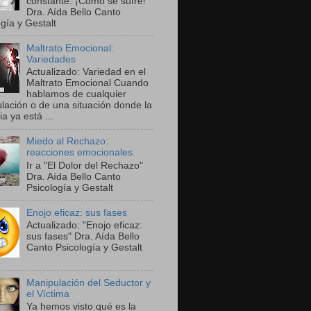
constante. ¡Cómo se sufre!"
Dra. Aída Bello Canto
gía y Gestalt
Maltrato Emocional:
Variedades
Actualizado: Variedad en el
Maltrato Emocional Cuando
hablamos de cualquier
lación o de una situación donde la
ia ya está ...
Miedo al Rechazo:
reacciones emocionales.
Ir a "El Dolor del Rechazo"
Dra. Aída Bello Canto
Psicología y Gestalt
Enojo eficaz: sus fases
Actualizado: "Enojo eficaz:
sus fases" Dra. Aída Bello
Canto Psicología y Gestalt
Manipulación del Seductor y
el Víctima
Ya hemos visto qué es la