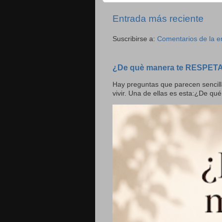
Entrada más reciente
Suscribirse a:
Comentarios de la e
¿De què manera te RESPET
Hay preguntas que parecen sencill
vivir. Una de ellas es esta:¿De qué