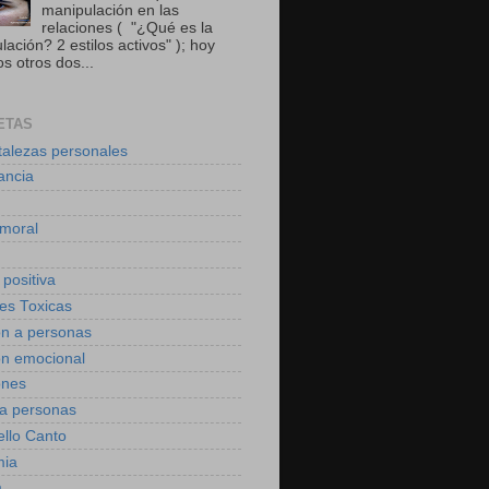
manipulación en las
relaciones ( "¿Qué es la
ación? 2 estilos activos" ); hoy
s otros dos...
ETAS
talezas personales
ancia
moral
 positiva
des Toxicas
on a personas
on emocional
ones
 a personas
ello Canto
mia
a