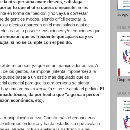
e la otra persona acate deseos, satisfaga
ortar lo que el otro quiera o necesite
; no es
enta en forma de "pedido" (¡no vaya a contestar
Juego 
 de gentiles modos, siendo difícil detectar la
los efectos aparecen en el manipulado casi de
GUÍA 
cerles caso, o poseer sensaciones y/o emociones que
a emoción que es frecuente que aparezca y es
ulpa
, si no se cumple con el pedido.
ácil de reconocer ya que es un manipulador activo. A
z, de los gestos, se impone (intenta imponerse) a la
ado puede pasar a un estilo más depurado que es
Dispon
rial especial para que la otra persona se sienta
es hay una amenaza
implícita
si no se acata el pedido.
El
GUÍA 
ramado tóxico, da por hecho que "algo va a perder"
ición económica, etc).
na manipulación activa. Cuesta más el reconocerlo
e información lógica y hasta estadística que avala la
des. Puede incluso apelar a la tradición o a las