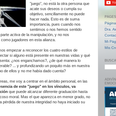
"juego", no está la otra persona que
acate sus deseos o cumpla su
objetivo, sencillamente no puede
PAGE
hacer nada. Esto es de suma
Página
importancia, pues cuando nos
Dra. A
sentimos o nos hemos sentido
 parte
activa
de la manipulación, y no nos
Contac
como jugadores en esta alianza.
Mi Pági
Mis Cr
mos empezar a reconocer los cuatro estilos de
ectar si alguno está presente en nuestras vidas y qué
senta: ¿nos enganchamos?, ¿de qué manera lo
BUSCA
able? ... y profundizando un poquito más en nuestra
uno de ellos y no me había dado cuenta?
ADIVÌ
eas, me voy a centrar en el ámbito personal, en las
EMOC
esencia de este "juego" en los vínculos, va
ación
que puede alcanzar diferente graduación hasta
l acoso moral. Mas el que aparezca en menor grado, no
la pérdida de nuestra integridad no haya iniciado su