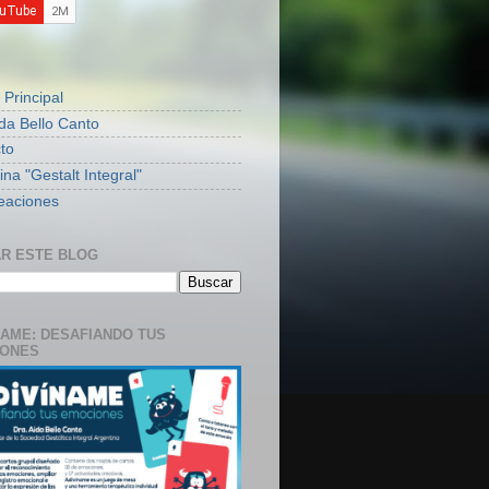
S
 Principal
ida Bello Canto
to
na "Gestalt Integral"
eaciones
R ESTE BLOG
NAME: DESAFIANDO TUS
IONES