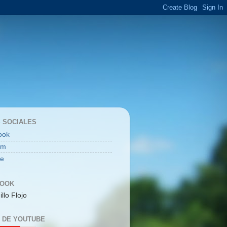
 SOCIALES
ook
am
be
BOOK
illo Flojo
 DE YOUTUBE