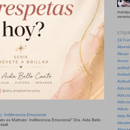
manipul
veremo
ETIQU
24 For
Abund
Abuso
Acoso 
actitud
Actitud
Actitu
Adicci
Adicci
Adicci
Adicto
to: Indiferencia Emocional
Aida B
ato es Maltrato: Indiferencia Emocional" Dra. Aída Bello
Alexiti
stalt
Alianz