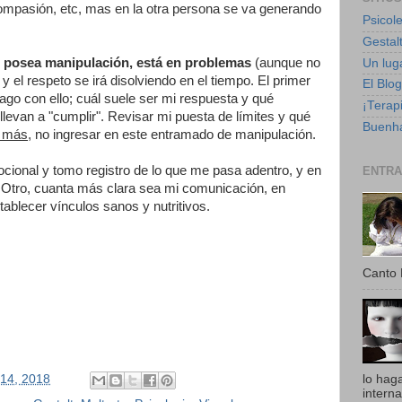
compasión, etc, mas en la otra persona se va generando
Psicole
Gestalt
 posea manipulación, está en problemas
(aunque no
Un luga
d y el respeto se irá disolviendo en el tiempo. El primer
El Blo
hago con ello; cuál suele ser mi respuesta y qué
¡Terapi
evan a "cumplir". Revisar mi puesta de límites y qué
Buenha
r más
, no ingresar en este entramado de manipulación.
cional y tomo registro de lo que me pasa adentro, y en
ENTRA
l Otro, cuanta más clara sea mi comunicación, en
ablecer vínculos sanos y nutritivos.
Canto 
 14, 2018
lo hag
intern