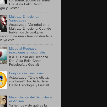
constante. ¡Cómo se sufre!"
Dra. Aída Bello Canto
gía y Gestalt
Maltrato Emocional:
Variedades
Actualizado: Variedad en el
Maltrato Emocional Cuando
hablamos de cualquier
lación o de una situación donde la
ia ya está ...
Miedo al Rechazo:
reacciones emocionales.
Ir a "El Dolor del Rechazo"
Dra. Aída Bello Canto
Psicología y Gestalt
Enojo eficaz: sus fases
Actualizado: "Enojo eficaz:
sus fases" Dra. Aída Bello
Canto Psicología y Gestalt
Manipulación del Seductor y
el Víctima
Ya hemos visto qué es la