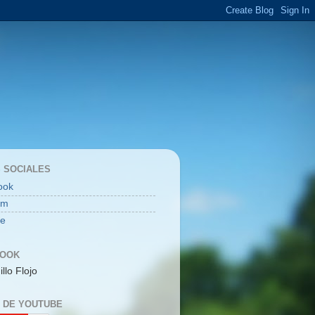
 SOCIALES
ook
am
be
BOOK
illo Flojo
 DE YOUTUBE