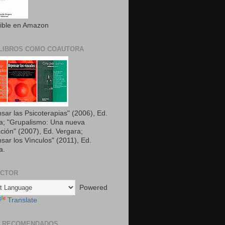
ible en Amazon
LIBROS COMO COAUTORA
sar las Psicoterapias" (2006), Ed.
a; "Grupalismo: Una nueva
ción" (2007), Ed. Vergara;
sar los Vìnculos" (2011), Ed.
a.
UCTOR
Powered
Translate
S RECOMENDADOS