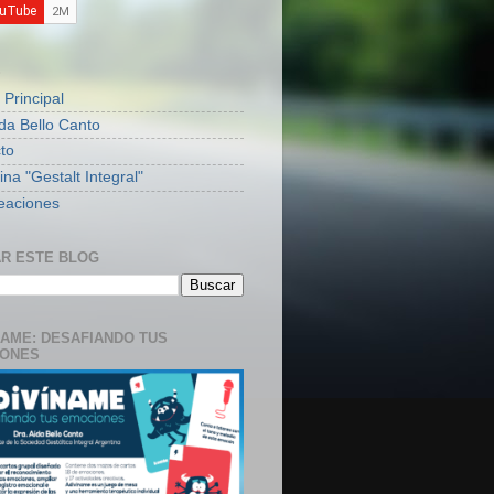
S
 Principal
ida Bello Canto
to
na "Gestalt Integral"
eaciones
R ESTE BLOG
NAME: DESAFIANDO TUS
IONES