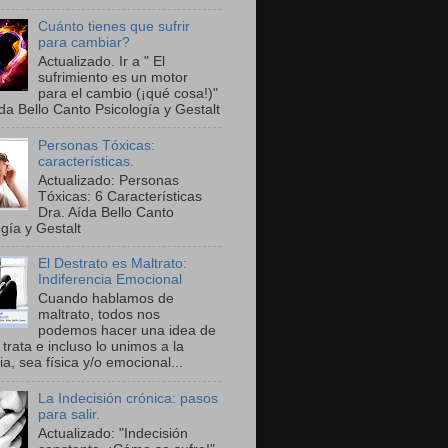
Cuánto tienes que sufrir
para cambiar?
Actualizado. Ir a " El
sufrimiento es un motor
para el cambio (¡qué cosa!)"
da Bello Canto Psicología y Gestalt
Personas Tóxicas:
características.
Actualizado: Personas
Tóxicas: 6 Características
Dra. Aída Bello Canto
gía y Gestalt
El Destrato es Maltrato:
Indiferencia Emocional
Cuando hablamos de
maltrato, todos nos
podemos hacer una idea de
trata e incluso lo unimos a la
ia, sea física y/o emocional...
La Indecisión crónica: pasos
para salir.
Actualizado: "Indecisión