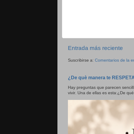
Entrada más reciente
Suscribirse a:
Comentarios de la e
¿De què manera te RESPET
Hay preguntas que parecen sencill
vivir. Una de ellas es esta:¿De qué