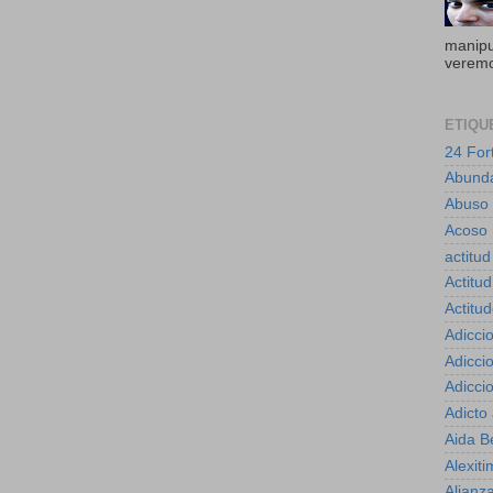
manipul
veremo
ETIQU
24 For
Abund
Abuso
Acoso 
actitud
Actitud
Actitu
Adicci
Adicci
Adicci
Adicto
Aida B
Alexiti
Alianz