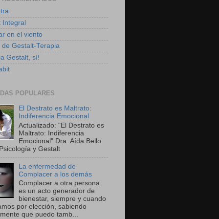
tra
 Integral
r en el viento
g de Gestalt-Terapia
a Gestalt, sí!
bit
DAS POPULARES
El Destrato es Maltrato:
Indiferencia Emocional
Actualizado: "El Destrato es
Maltrato: Indiferencia
Emocional" Dra. Aída Bello
Psicología y Gestalt
La enfermedad de
Complacer a los demás
Complacer a otra persona
es un acto generador de
bienestar, siempre y cuando
amos por elección, sabiendo
amente que puedo tamb...