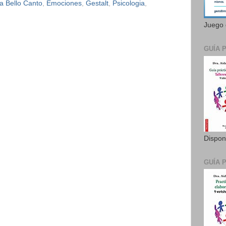
da Bello Canto
,
Emociones
,
Gestalt
,
Psicologia
,
Juego 
GUÍA 
Dispon
GUÍA 