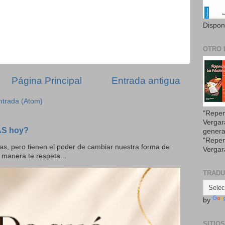
Dispon
OTRO 
Página Principal
Entrada antigua
ntrada (Atom)
"Repen
Vergar
AS hoy?
genera
"Repen
as, pero tienen el poder de cambiar nuestra forma de
Vergar
 manera te respeta...
TRAD
by
SITIO