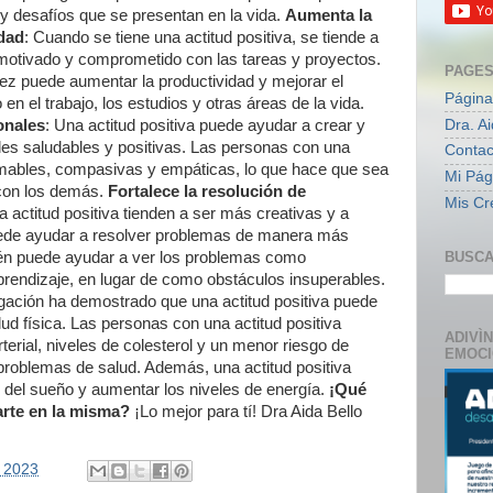
y desafíos que se presentan en la vida.
Aumenta la
dad
: Cuando se tiene una actitud positiva, se tiende a
motivado y comprometido con las tareas y proyectos.
PAGE
ez puede aumentar la productividad y mejorar el
Página
n el trabajo, los estudios y otras áreas de la vida.
Dra. A
onales
: Una actitud positiva puede ayudar a crear y
les saludables y positivas. Las personas con una
Contac
amables, compasivas y empáticas, lo que hace que sea
Mi Pági
 con los demás.
Fortalece la resolución de
Mis Cr
 actitud positiva tienden a ser más creativas y a
puede ayudar a resolver problemas de manera más
bién puede ayudar a ver los problemas como
BUSCA
prendizaje, en lugar de como obstáculos insuperables.
igación ha demostrado que una actitud positiva puede
lud física. Las personas con una actitud positiva
ADIVÌ
erial, niveles de colesterol y un menor riesgo de
EMOC
roblemas de salud. Además, una actitud positiva
 del sueño y aumentar los niveles de energía.
¡Qué
narte en la misma?
¡Lo mejor para tí! Dra Aida Bello
, 2023