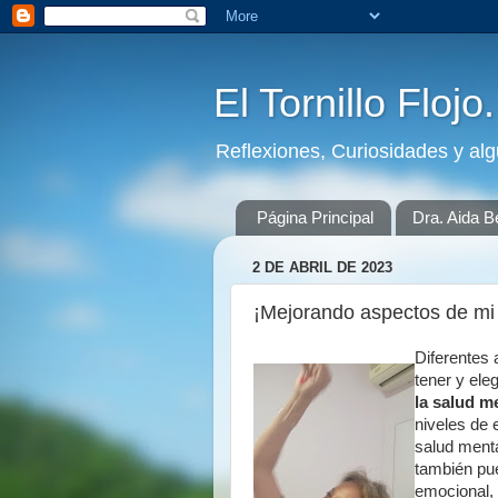
El Tornillo Flojo
Reflexiones, Curiosidades y al
Página Principal
Dra. Aida B
2 DE ABRIL DE 2023
¡Mejorando aspectos de mi
Diferentes 
tener y eleg
la salud m
niveles de 
salud menta
también pue
emocional, 