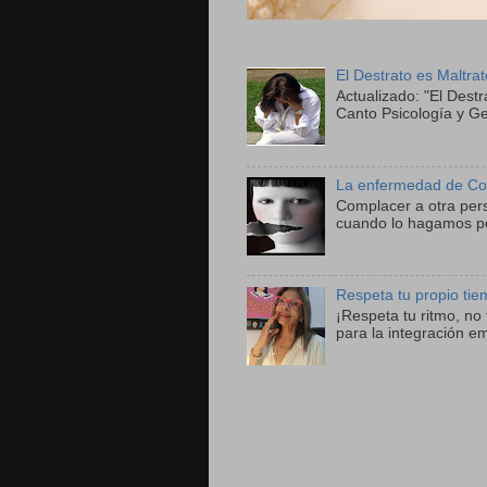
El Destrato es Maltra
Actualizado: "El Destr
Canto Psicología y Ge
La enfermedad de Co
Complacer a otra per
cuando lo hagamos po
Respeta tu propio ti
¡Respeta tu ritmo, n
para la integración e