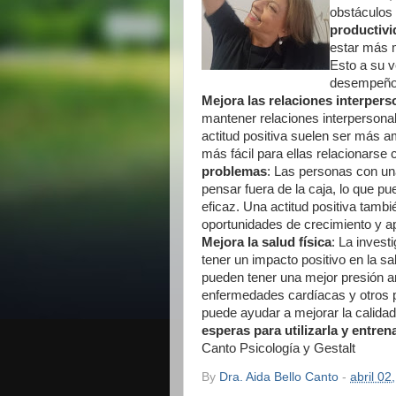
obstáculos 
productivi
estar más 
Esto a su v
desempeño e
Mejora las relaciones interpers
mantener relaciones interpersona
actitud positiva suelen ser más 
más fácil para ellas relacionarse
problemas
: Las personas con una
pensar fuera de la caja, lo que 
eficaz. Una actitud positiva tam
oportunidades de crecimiento y a
Mejora la salud física
: La invest
tener un impacto positivo en la sa
pueden tener una mejor presión art
enfermedades cardíacas y otros p
puede ayudar a mejorar la calidad
esperas para utilizarla y entre
Canto Psicología y Gestalt
By
Dra. Aida Bello Canto
-
abril 02