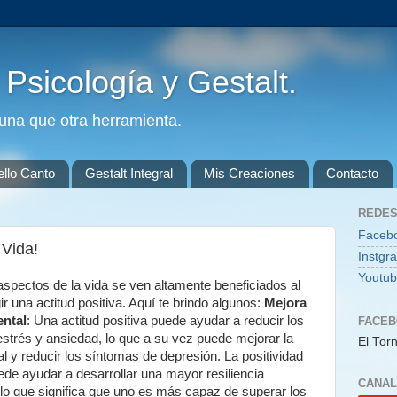
. Psicología y Gestalt.
guna que otra herramienta.
ello Canto
Gestalt Integral
Mis Creaciones
Contacto
REDES
Faceb
 Vida!
Instgr
Youtu
aspectos de la vida se ven altamente beneficiados al
ir una actitud positiva. Aquí te brindo algunos:
Mejora
ental
: Una actitud positiva puede ayudar a reducir los
FACE
estrés y ansiedad, lo que a su vez puede mejorar la
El Torn
l y reducir los síntomas de depresión. La positividad
de ayudar a desarrollar una mayor resiliencia
CANAL
lo que significa que uno es más capaz de superar los