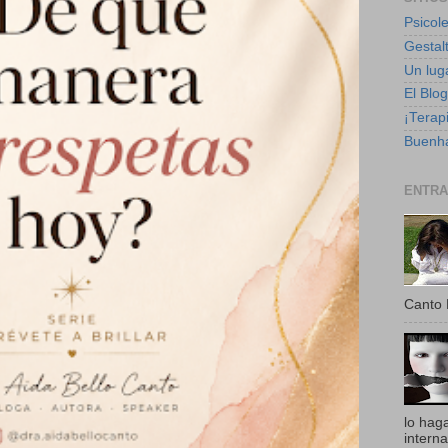
Psicole
Gestalt
Un luga
El Blo
¡Terapi
Buenha
ENTRA
Canto 
lo hag
intern