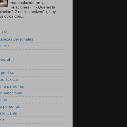
manipulación en las
relaciones ( "¿Qué es la
ación? 2 estilos activos" ); hoy
s otros dos...
ETAS
talezas personales
ancia
moral
 positiva
des Toxicas
on a personas
on emocional
ones
 a personas
ello Canto
mia
a