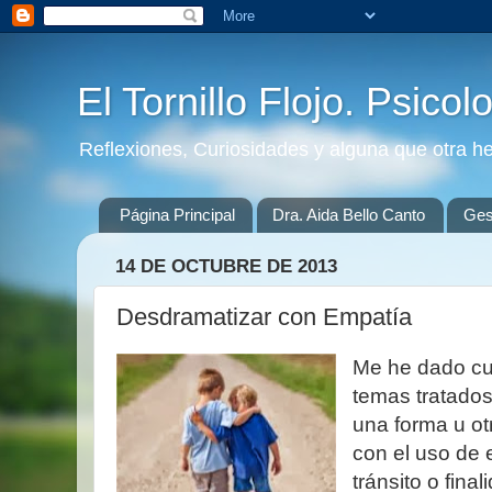
El Tornillo Flojo. Psicol
Reflexiones, Curiosidades y alguna que otra h
Página Principal
Dra. Aida Bello Canto
Gest
14 DE OCTUBRE DE 2013
Desdramatizar con Empatía
Me he dado cu
temas tratados
una forma u ot
con el uso de 
tránsito o fina