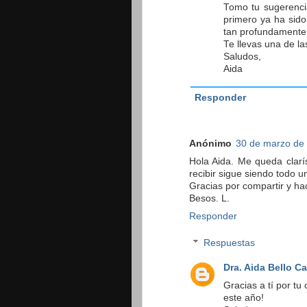
Tomo tu sugerencia
primero ya ha sido
tan profundamente.
Te llevas una de las
Saludos,
Aida
Responder
Anónimo
30 de marzo de 
Hola Aida. Me queda clarís
recibir sigue siendo todo 
Gracias por compartir y hac
Besos. L.
Responder
Respuestas
Dra. Aida Bello C
Gracias a tí por tu
este año!