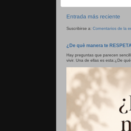
Entrada más reciente
Suscribirse a:
Comentarios de la e
¿De què manera te RESPET
Hay preguntas que parecen sencill
vivir. Una de ellas es esta:¿De qué