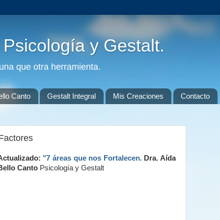
. Psicología y Gestalt.
guna que otra herramienta.
ello Canto
Gestalt Integral
Mis Creaciones
Contacto
 Factores
Actualizado:
"7 áreas que nos Fortalecen.
Dra. Aída
Bello Canto
Psicología y Gestalt