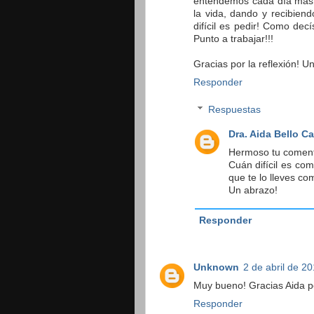
entendemos cada día mas a
la vida, dando y recibien
difícil es pedir! Como dec
Punto a trabajar!!!
Gracias por la reflexión! U
Responder
Respuestas
Dra. Aida Bello C
Hermoso tu comenta
Cuán difícil es com
que te lo lleves co
Un abrazo!
Responder
Unknown
2 de abril de 20
Muy bueno! Gracias Aida p
Responder