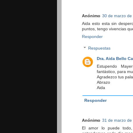
Anónimo
30 de marzo de 
Aida esto esta sin desper
puntos, tengo vivencias que
Responder
Respuestas
Dra. Aida Bello C
Estupendo Mayerl
fantástico, para m
Agradezco tus pala
Abrazo
Aida
Responder
Anónimo
31 de marzo de 
El amor lo puede todo,