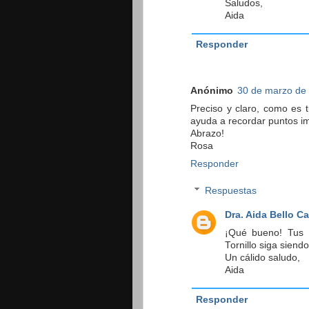
Saludos,
Aida
Responder
Anónimo
30 de marzo de 
Preciso y claro, como es 
ayuda a recordar puntos im
Abrazo!
Rosa
Responder
Respuestas
Dra. Aida Bello C
¡Qué bueno! Tus 
Tornillo siga siendo 
Un cálido saludo,
Aida
Responder