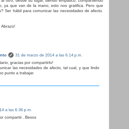
l otro, desde su lugar, siendo empático, compartiendo
do, ya que van de la mano; esto nos gratifica. Pero que
ís? Ser hábil para comunicar las necesidades de afecto.
n Abrazo!
anto
31 de marzo de 2014 a las 6:14 p.m.
rio; gracias por compartirlo!
unicar las necesidades de afecto, tal cual, y que lindo
mo punto a trabajar.
14 a las 6:36 p.m.
or compartir...Besos