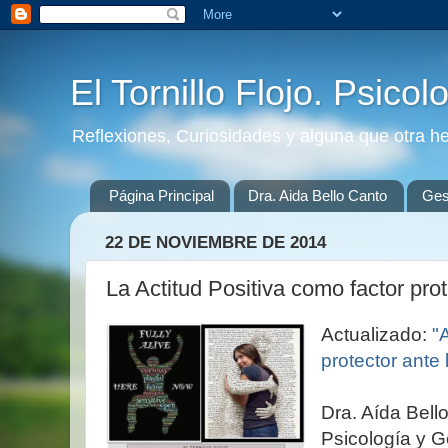
El Tornillo Flojo. Psicol
Reflexiones, Curiosidades y alguna que otra h
Página Principal
Dra. Aida Bello Canto
Gest
22 DE NOVIEMBRE DE 2014
La Actitud Positiva como factor prot
Actualizado:
"A
protector ante
Dra. Aída Bell
Psicología y G