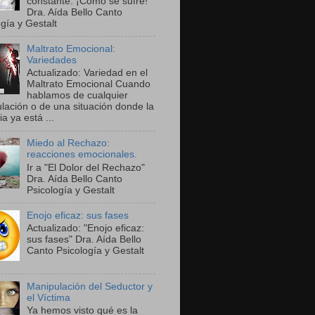
constante. ¡Cómo se sufre!"
Dra. Aída Bello Canto
gía y Gestalt
Maltrato Emocional:
Variedades
Actualizado: Variedad en el
Maltrato Emocional Cuando
hablamos de cualquier
lación o de una situación donde la
ia ya está ...
Miedo al Rechazo:
reacciones emocionales.
Ir a "El Dolor del Rechazo"
Dra. Aída Bello Canto
Psicología y Gestalt
Enojo eficaz: sus fases
Actualizado: "Enojo eficaz:
sus fases" Dra. Aída Bello
Canto Psicología y Gestalt
Manipulación del Seductor y
el Víctima
Ya hemos visto qué es la