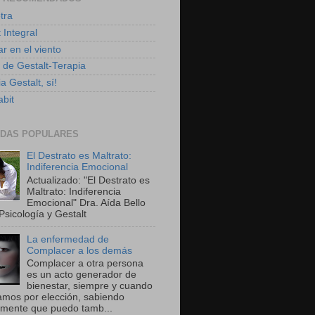
tra
 Integral
r en el viento
g de Gestalt-Terapia
a Gestalt, sí!
bit
DAS POPULARES
El Destrato es Maltrato:
Indiferencia Emocional
Actualizado: "El Destrato es
Maltrato: Indiferencia
Emocional" Dra. Aída Bello
Psicología y Gestalt
La enfermedad de
Complacer a los demás
Complacer a otra persona
es un acto generador de
bienestar, siempre y cuando
amos por elección, sabiendo
amente que puedo tamb...