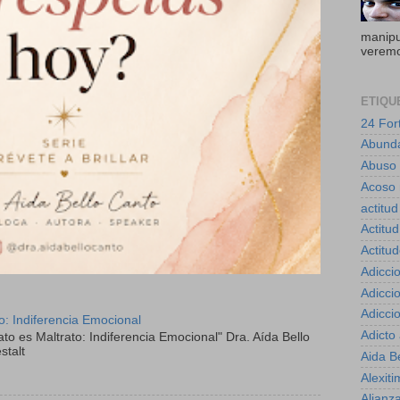
manipul
veremo
ETIQU
24 For
Abund
Abuso
Acoso 
actitud
Actitud
Actitu
Adicci
Adicci
Adicci
to: Indiferencia Emocional
Adicto
ato es Maltrato: Indiferencia Emocional" Dra. Aída Bello
stalt
Aida B
Alexiti
Alianz