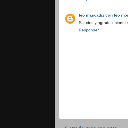
leo mascadiz con leo mo
Saludos y agradecimiento a
Responder