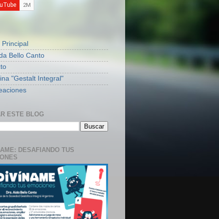
S
 Principal
ida Bello Canto
to
na "Gestalt Integral"
eaciones
R ESTE BLOG
NAME: DESAFIANDO TUS
IONES