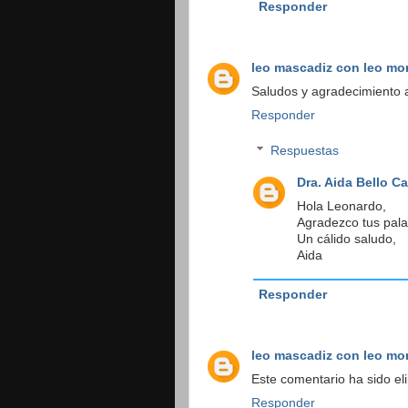
Responder
leo mascadiz con leo mo
Saludos y agradecimiento a
Responder
Respuestas
Dra. Aida Bello C
Hola Leonardo,
Agradezco tus pala
Un cálido saludo,
Aida
Responder
leo mascadiz con leo mo
Este comentario ha sido eli
Responder