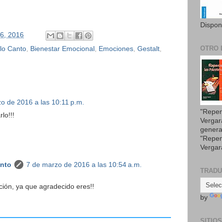
Dispon
6, 2016
OTRO 
llo Canto
,
Bienestar Emocional
,
Emociones
,
Gestalt
,
o de 2016 a las 10:11 p.m.
"Repen
lo!!!
Vergar
genera
"Repen
Vergar
anto
7 de marzo de 2016 a las 10:54 a.m.
TRAD
ión, ya que agradecido eres!!
by
SITIO