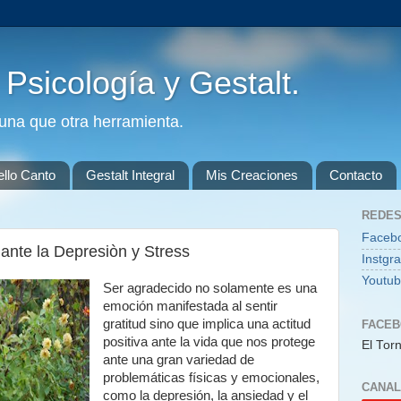
. Psicología y Gestalt.
guna que otra herramienta.
ello Canto
Gestalt Integral
Mis Creaciones
Contacto
REDES
Faceb
 ante la Depresiòn y Stress
Instgr
Youtu
Ser agradecido no solamente es una
emoción manifestada al sentir
gratitud sino que implica una actitud
FACE
positiva ante la vida que nos protege
El Torn
ante una gran variedad de
problemáticas físicas y emocionales,
CANAL
como la depresión, la ansiedad y el