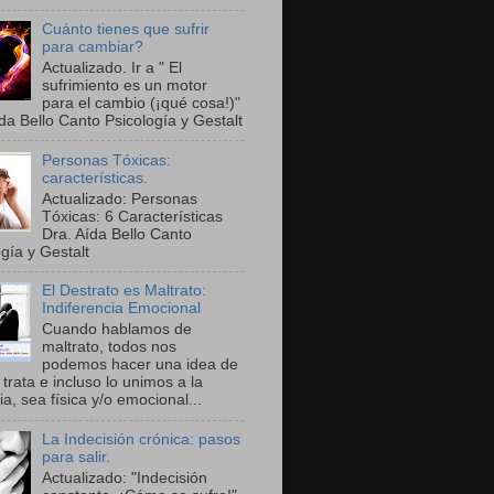
Cuánto tienes que sufrir
para cambiar?
Actualizado. Ir a " El
sufrimiento es un motor
para el cambio (¡qué cosa!)"
da Bello Canto Psicología y Gestalt
Personas Tóxicas:
características.
Actualizado: Personas
Tóxicas: 6 Características
Dra. Aída Bello Canto
gía y Gestalt
El Destrato es Maltrato:
Indiferencia Emocional
Cuando hablamos de
maltrato, todos nos
podemos hacer una idea de
trata e incluso lo unimos a la
ia, sea física y/o emocional...
La Indecisión crónica: pasos
para salir.
Actualizado: "Indecisión