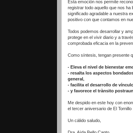
Esta emoción nos permite reconoc
registrar todo aquello que nos ha
significado agradable a nuestra e
positivo con que contamos en nue
Todos podemos desarrollar y ampl
protege en el vivir diario y a tra
comprobada eficacia en la prevenc
Como síntesis, tengan presente q
- Eleva el nivel de bienestar em
- resalta los aspectos bondado
general,
- facilita el desarrollo de víncu
- y favorece el trànsito postrau
Me despido en este hoy con eno
el tercer aniversario de El Tornillo
Un cálido saludo,
Dra. Aìda Bello Canto