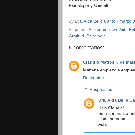
Psicología y Gestalt
By
Dra. Aida Bello Canto
-
marzo 0
Etiquetas:
Actitud positiva
,
Aida Be
Gratitud
,
Psicologia
6 comentarios:
Claudio Mattos
6 de marz
Mañana empiezo a emplear
Responder
Respuestas
Dra. Aida Bello C
Hola Claudio!
Será con más atenc
Linda semana!
Aida