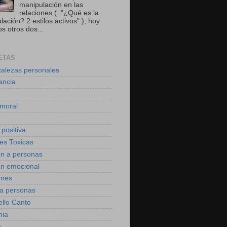
manipulación en las
relaciones ( "¿Qué es la
ación? 2 estilos activos" ); hoy
s otros dos...
ETAS
talezas personales
ancia
moral
 positiva
des Toxicas
on a personas
on emocional
ones
 a personas
ello Canto
mia
a