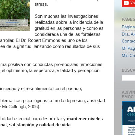
stress.
Son muchas las investigaciones
PAGE
realizadas sobre la incidencia de la
Página
gratitud en las personas y còmo es
Dra. A
considerada una de las fortalezas
arrollar. El Dr. Robert Emmons es uno de los
Contac
área de la gratitud, lanzando como resultados de sus
Mi Pági
Mis Cr
orma positiva con conductas pro-sociales, emociones
a, el optimismo, la esperanza, vitalidad y percepción
BUSCA
.
nsiedad y el resentimiento con el pasado,
ADIVÌ
EMOC
roblemáticas psicológicas como la depresión, ansiedad
 McCullough, 2006).
ilidad esencial para desarrollar y
mantener niveles
l, satisfacción y calidad de vida
.