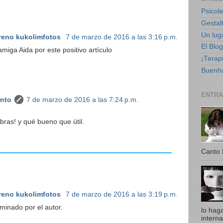
Psicole
Gestalt
Un luga
reno kukolimfotos
7 de marzo de 2016 a las 3:16 p.m.
El Blo
miga Aida por este positivo artículo
¡Terapi
Buenha
ENTRA
anto
7 de marzo de 2016 a las 7:24 p.m.
bras! y qué bueno que útil.
Canto 
reno kukolimfotos
7 de marzo de 2016 a las 3:19 p.m.
minado por el autor.
lo hag
intern