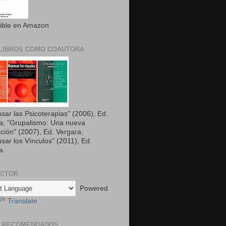
ible en Amazon
LIBROS COMO COAUTORA
sar las Psicoterapias" (2006), Ed.
a; "Grupalismo: Una nueva
ción" (2007), Ed. Vergara;
sar los Vìnculos" (2011), Ed.
a.
UCTOR
Powered
Translate
S RECOMENDADOS