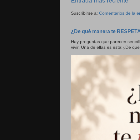
Entrada más reciente
Suscribirse a:
Comentarios de la e
¿De què manera te RESPET
Hay preguntas que parecen sencill
vivir. Una de ellas es esta:¿De qué