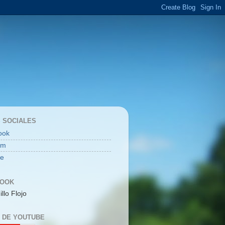
 SOCIALES
ook
am
be
BOOK
illo Flojo
 DE YOUTUBE