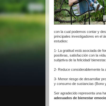
con la cual podemos contar y des
principales investigadores en el 
estudios:
1- La gratitud está asociada de f
positivas, satisfacción con la vid
subjetiva de la felicidad/ bienestar
2- Reduce considerablemente la a
3- Menor riesgo de desarrollar p
y consumo de sustancias (Bono y
Ser agradecido representa una hab
adecuados de bienestar emociona