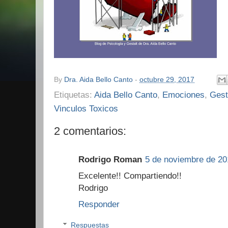
By
Dra. Aida Bello Canto
-
octubre 29, 2017
Etiquetas:
Aida Bello Canto
,
Emociones
,
Gest
Vinculos Toxicos
2 comentarios:
Rodrigo Roman
5 de noviembre de 201
Excelente!! Compartiendo!!
Rodrigo
Responder
Respuestas