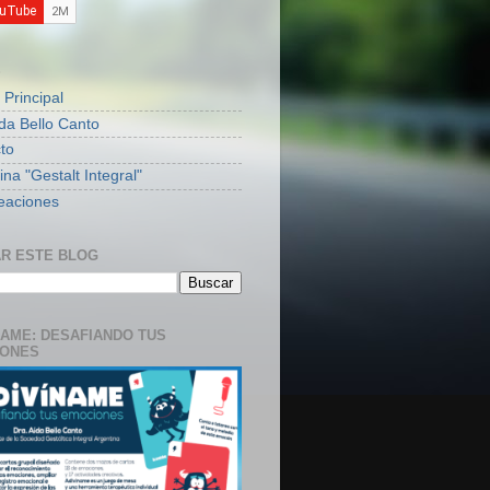
S
 Principal
ida Bello Canto
to
na "Gestalt Integral"
eaciones
R ESTE BLOG
NAME: DESAFIANDO TUS
IONES