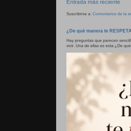
Entrada más reciente
Suscribirse a:
Comentarios de la e
¿De què manera te RESPET
Hay preguntas que parecen sencill
vivir. Una de ellas es esta:¿De qué