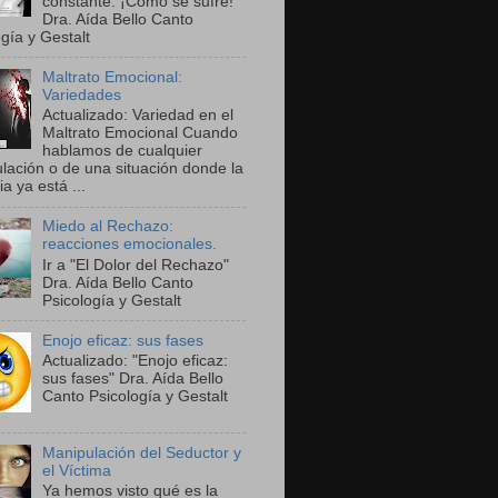
constante. ¡Cómo se sufre!"
Dra. Aída Bello Canto
gía y Gestalt
Maltrato Emocional:
Variedades
Actualizado: Variedad en el
Maltrato Emocional Cuando
hablamos de cualquier
lación o de una situación donde la
ia ya está ...
Miedo al Rechazo:
reacciones emocionales.
Ir a "El Dolor del Rechazo"
Dra. Aída Bello Canto
Psicología y Gestalt
Enojo eficaz: sus fases
Actualizado: "Enojo eficaz:
sus fases" Dra. Aída Bello
Canto Psicología y Gestalt
Manipulación del Seductor y
el Víctima
Ya hemos visto qué es la