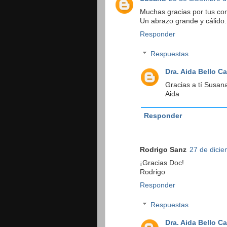
Muchas gracias por tus co
Un abrazo grande y cálido.
Responder
Respuestas
Dra. Aida Bello C
Gracias a tí Susan
Aida
Responder
Rodrigo Sanz
27 de dicie
¡Gracias Doc!
Rodrigo
Responder
Respuestas
Dra. Aida Bello C