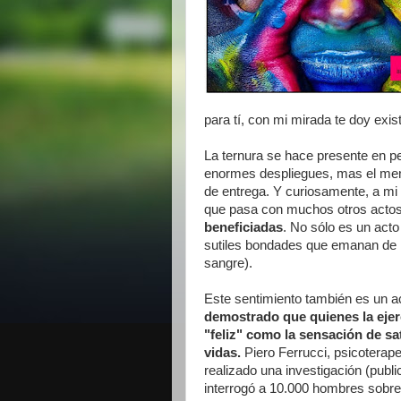
para tí, con mi mirada te doy exist
La ternura se hace presente en pe
enormes despliegues, mas el mens
de entrega. Y curiosamente, a mi
que pasa con muchos otros acto
beneficiadas
. No sólo es un act
sutiles bondades que emanan de la
sangre).
Este sentimiento también es un a
demostrado que quienes la ejer
"feliz" como la sensación de sa
vidas.
Piero Ferrucci, psicoterape
realizado una investigación (publ
interrogó a 10.000 hombres sobre