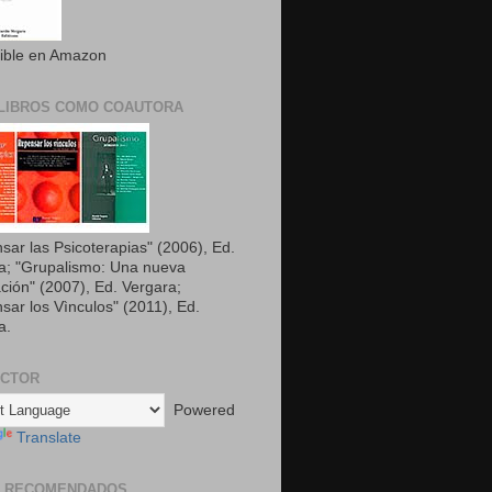
ible en Amazon
LIBROS COMO COAUTORA
sar las Psicoterapias" (2006), Ed.
a; "Grupalismo: Una nueva
ción" (2007), Ed. Vergara;
sar los Vìnculos" (2011), Ed.
a.
UCTOR
Powered
Translate
S RECOMENDADOS