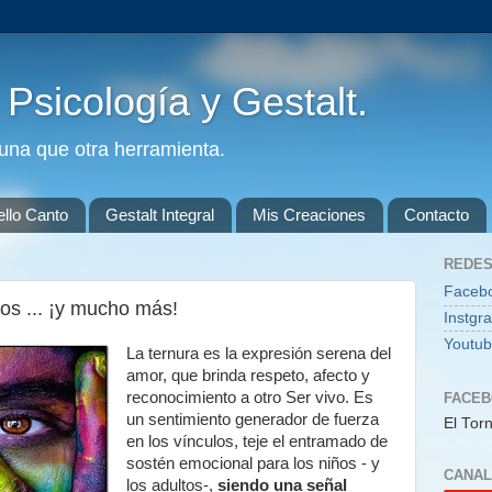
. Psicología y Gestalt.
guna que otra herramienta.
ello Canto
Gestalt Integral
Mis Creaciones
Contacto
REDES
Faceb
los ... ¡y mucho más!
Instgr
Youtu
La ternura es la expresión serena del
amor, que brinda respeto, afecto y
reconocimiento a otro Ser vivo. Es
FACE
un sentimiento generador de fuerza
El Torn
en los vínculos, teje el entramado de
sostén emocional para los niños - y
CANAL
los adultos-,
siendo una señal