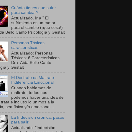
Cuánto tienes que sufrir
para cambiar?
Actualizado. Ir a " El
sufrimiento es un motor
para el cambio (¡qué cosa!)"
da Bello Canto Psicología y Gestalt
Personas Tóxicas:
características.
Actualizado: Personas
Tóxicas: 6 Características
Dra. Aída Bello Canto
gía y Gestalt
El Destrato es Maltrato:
Indiferencia Emocional
Cuando hablamos de
maltrato, todos nos
podemos hacer una idea de
trata e incluso lo unimos a la
ia, sea física y/o emocional...
La Indecisión crónica: pasos
para salir.
Actualizado: "Indecisión