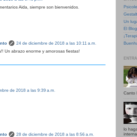
Psicole
mentarios Aida, siempre son bienvenidos.
Gestalt
Un luga
El Blo
¡Terapi
Buenha
anto
24 de diciembre de 2018 a las 10:11 a.m.
a!! Un abrazo enorme y amorosas fiestas!
ENTRA
mbre de 2018 a las 9:39 a.m.
Canto 
lo hag
intern
anto
28 de diciembre de 2018 a las 8:56 a.m.