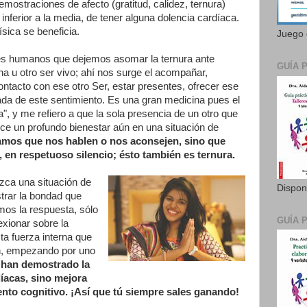
mostraciones de afecto (gratitud, calidez, ternura)
inferior a la media, de tener alguna dolencia cardíaca.
ísica se beneficia.
Juego 
res humanos que dejemos asomar la ternura ante
GUÍA 
ona u otro ser vivo; ahí nos surge el acompañar,
contacto con ese otro Ser, estar presentes, ofrecer ese
da de este sentimiento. Es una gran medicina pues el
a", y me refiero a que la sola presencia de un otro que
ce un profundo bienestar aún en una situación de
mos que nos hablen o nos aconsejen, sino que
, en respetuoso silencio; ésto también es ternura.
ca una situación de
Dispon
trar la bondad que
os la respuesta, sólo
GUÍA 
xionar sobre la
sta fuerza interna que
en, empezando por uno
 han demostrado la
íacas, sino mejora
ento cognitivo. ¡Así que tú siempre sales ganando!