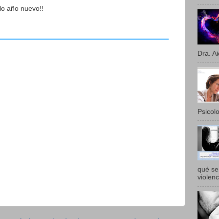
lo año nuevo!!
Dra. Ai
Psicolo
qué se 
violenc