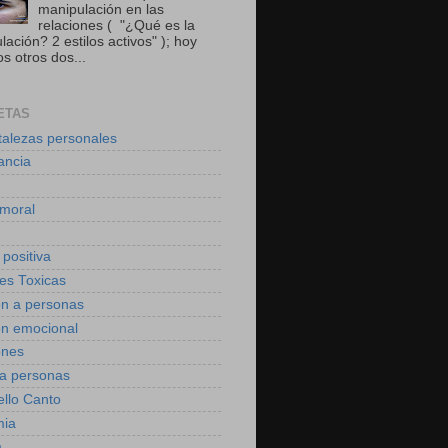
manipulación en las
relaciones ( "¿Qué es la
ación? 2 estilos activos" ); hoy
s otros dos...
ETAS
talezas personales
ancia
moral
 positiva
des Toxicas
on a personas
on emocional
ones
 a personas
ello Canto
mia
a