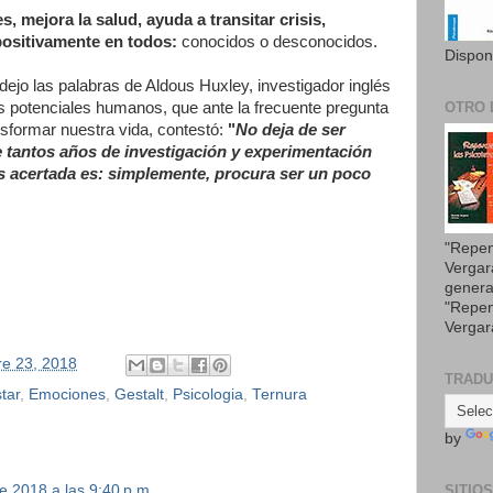
es, mejora la salud, ayuda a transitar crisis,
positivamente en todos:
conocidos o desconocidos.
Dispon
ejo las palabras de Aldous Huxley, investigador inglés
os potenciales humanos, que ante la frecuente pregunta
OTRO 
nsformar nuestra vida, contestó:
"
No deja de ser
 tantos años de investigación y experimentación
s acertada es: simplemente, procura ser un poco
"Repen
Vergar
genera
"Repen
Vergar
re 23, 2018
TRAD
tar
,
Emociones
,
Gestalt
,
Psicologia
,
Ternura
by
e 2018 a las 9:40 p.m.
SITIO