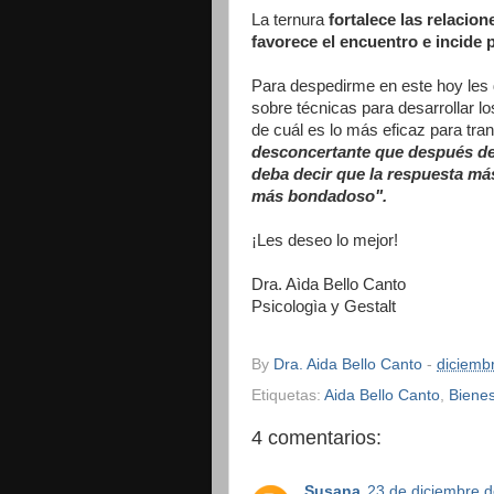
La ternura
fortalece las relacion
favorece el encuentro e incide 
Para despedirme en este hoy les d
sobre técnicas para desarrollar l
de cuál es lo más eficaz para tra
desconcertante que después de
deba decir que la respuesta má
más bondadoso".
¡Les deseo lo mejor!
Dra. Aìda Bello Canto
Psicologìa y Gestalt
By
Dra. Aida Bello Canto
-
diciemb
Etiquetas:
Aida Bello Canto
,
Bienes
4 comentarios:
Susana
23 de diciembre d