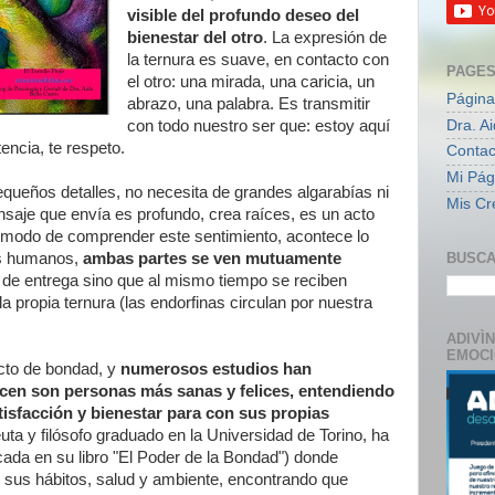
visible del profundo deseo del
bienestar del otro
. La expresión de
la ternura es suave, en contacto con
PAGE
el otro: una mirada, una caricia, un
Página
abrazo, una palabra. Es transmitir
Dra. A
con todo nuestro ser que: estoy aquí
encia, te respeto.
Contac
Mi Pági
queños detalles, no necesita de grandes algarabías ni
Mis Cr
aje que envía es profundo, crea raíces, es un acto
 modo de comprender este sentimiento, acontece lo
s humanos,
ambas partes se ven mutuamente
BUSCA
o de entrega sino que al mismo tiempo se reciben
 propia ternura (las endorfinas circulan por nuestra
ADIVÌ
EMOC
cto de bondad, y
numerosos estudios han
cen son personas más sanas y felices, entendiendo
tisfacción y bienestar para con sus propias
uta y filósofo graduado en la Universidad de Torino, ha
icada en su libro "El Poder de la Bondad") donde
 sus hábitos, salud y ambiente, encontrando que