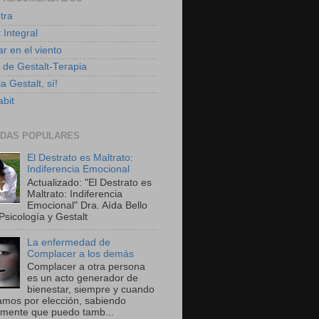
tra
 Integral
r en el viento
g de Gestalt-Terapia
a Gestalt, sí!
bit
DAS POPULARES
El Destrato es Maltrato:
Indiferencia Emocional
Actualizado: "El Destrato es
Maltrato: Indiferencia
Emocional" Dra. Aída Bello
Psicología y Gestalt
La enfermedad de
Complacer a los demás
Complacer a otra persona
es un acto generador de
bienestar, siempre y cuando
amos por elección, sabiendo
amente que puedo tamb...