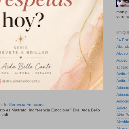
manipul
veremo
ETIQU
24 For
Abund
Abuso
Acoso 
actitud
Actitud
Actitu
Adicci
Adicci
Adicci
to: Indiferencia Emocional
Adicto
ato es Maltrato: Indiferencia Emocional" Dra. Aída Bello
stalt
Aida B
Alexiti
Alianz