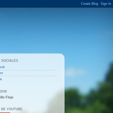
 SOCIALES
ook
am
be
BOOK
illo Flojo
 DE YOUTUBE