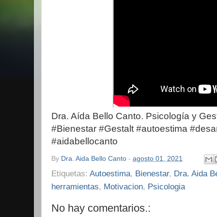
Dra. Aída Bello Canto. Psicología y Gest
#Bienestar #Gestalt #autoestima #desar
#aidabellocanto
By
Dra. Aida Bello Canto
-
agosto 01, 2021
Etiquetas:
Autoestima
,
Bienestar
,
Dra. Aida B
herramientas
,
Motivacion
,
Psicologia
No hay comentarios.: