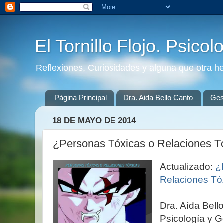
El Tornillo Flojo. Psicol
Reflexiones, Curiosidades y alguna que otra h
Página Principal
Dra. Aida Bello Canto
Gest
18 DE MAYO DE 2014
¿Personas Tóxicas o Relaciones T
Actualizado:
¿P
Relaciones Tó
Dra. Aída Bell
Psicología y G