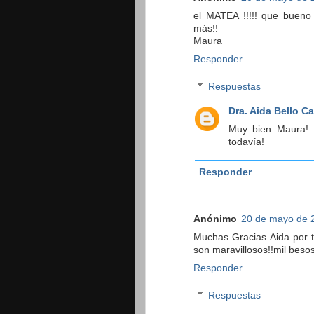
el MATEA !!!!! que bueno
más!!
Maura
Responder
Respuestas
Dra. Aida Bello C
Muy bien Maura! 
todavía!
Responder
Anónimo
20 de mayo de 2
Muchas Gracias Aida por to
son maravillosos!!mil besos
Responder
Respuestas