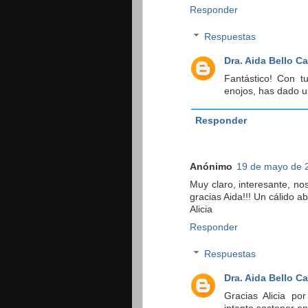
Responder
Respuestas
Dra. Aida Bello C
Fantástico! Con t
enojos, has dado u
Responder
Anónimo
19 de mayo de 2
Muy claro, interesante, no
gracias Aida!!! Un cálido a
Alicia
Responder
Respuestas
Dra. Aida Bello C
Gracias Alicia po