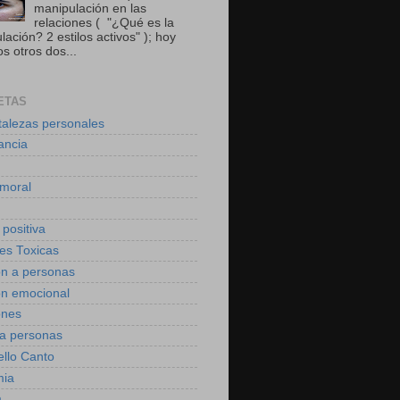
manipulación en las
relaciones ( "¿Qué es la
ación? 2 estilos activos" ); hoy
s otros dos...
ETAS
talezas personales
ancia
moral
 positiva
des Toxicas
on a personas
on emocional
ones
 a personas
ello Canto
mia
a