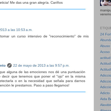
ticia! Me das una gran alegría. Cariños
manipul
veremo
ETIQU
013 a las 10:53 a.m.
24 For
tomar un curso intensivo de "reconocimiento" de mis
Abund
Abuso
Acoso 
actitud
Actitud
anto
22 de mayo de 2013 a las 9:57 p.m.
Actitu
que alguna de las emociones nos dé una puntuación
Adicci
re decir que tenemos que poner el "ojo" en la misma
tectarla o en la necesidad que señala para darnos
Adicci
ención le prestamos. Paso a paso llegamos!
Adicci
Adicto
Aida B
Alexiti
Alianz