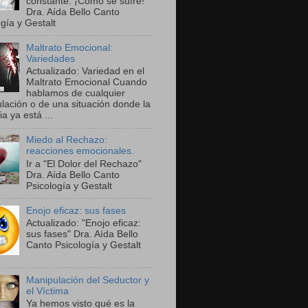
constante. ¡Cómo se sufre!"
Dra. Aída Bello Canto
gía y Gestalt
Maltrato Emocional:
Variedades
Actualizado: Variedad en el
Maltrato Emocional Cuando
hablamos de cualquier
lación o de una situación donde la
ia ya está ...
Miedo al Rechazo:
reacciones emocionales.
Ir a "El Dolor del Rechazo"
Dra. Aída Bello Canto
Psicología y Gestalt
Enojo eficaz: sus fases
Actualizado: "Enojo eficaz:
sus fases" Dra. Aída Bello
Canto Psicología y Gestalt
Manipulación del Seductor y
el Víctima
Ya hemos visto qué es la