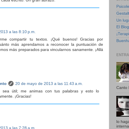
 cada escrito. Un gran abrazo.
Psicole
Gestalt
Un luga
El Blo
013 a las 8:10 p.m.
¡Terapi
irme compartir tu textos. ¡Qué buenos! Gracias por
Buenha
cuánto más aprendamos a reconocer la puntuación de
emos más preparados para vincularnos sanamente. ¡Allá
ENTRA
anto
20 de mayo de 2013 a las 11:43 a.m.
Canto 
 sea útil; me animas con tus palabras y esto lo
mente. ¡Gracias!
lo hag
intern
013 a las 7:28 a.m.