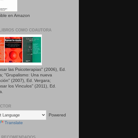
ible en Amazon
LIBROS COMO COAUTORA
sar las Psicoterapias" (2006), Ed.
a; "Grupalismo: Una nueva
ción" (2007), Ed. Vergara;
sar los Vìnculos" (2011), Ed.
a.
UCTOR
Powered
Translate
S RECOMENDADOS