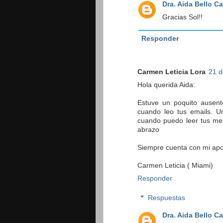
Dra. Aida Bello C
Gracias Sol!!
Responder
Carmen Leticia Lora
21 d
Hola querida Aida:
Estuve un poquito ausent
cuando leo tus emails. Un
cuando puedo leer tus men
abrazo
Siempre cuenta con mi apoy
Carmen Leticia ( Miami)
Responder
Respuestas
Dra. Aida Bello C