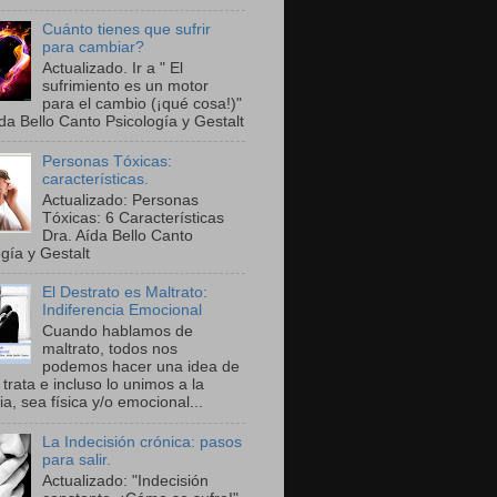
Cuánto tienes que sufrir
para cambiar?
Actualizado. Ir a " El
sufrimiento es un motor
para el cambio (¡qué cosa!)"
da Bello Canto Psicología y Gestalt
Personas Tóxicas:
características.
Actualizado: Personas
Tóxicas: 6 Características
Dra. Aída Bello Canto
gía y Gestalt
El Destrato es Maltrato:
Indiferencia Emocional
Cuando hablamos de
maltrato, todos nos
podemos hacer una idea de
trata e incluso lo unimos a la
ia, sea física y/o emocional...
La Indecisión crónica: pasos
para salir.
Actualizado: "Indecisión