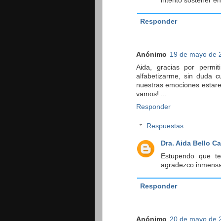
intento sostener en
Responder
Anónimo
19 de mayo de 2
Aida, gracias por permit
alfabetizarme, sin duda 
nuestras emociones estar
vamos! ...
Responder
Respuestas
Dra. Aida Bello C
Estupendo que te
agradezco inmensa
Responder
Anónimo
20 de mayo de 2