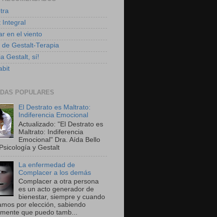
tra
 Integral
r en el viento
g de Gestalt-Terapia
a Gestalt, sí!
bit
DAS POPULARES
El Destrato es Maltrato:
Indiferencia Emocional
Actualizado: "El Destrato es
Maltrato: Indiferencia
Emocional" Dra. Aída Bello
Psicología y Gestalt
La enfermedad de
Complacer a los demás
Complacer a otra persona
es un acto generador de
bienestar, siempre y cuando
amos por elección, sabiendo
amente que puedo tamb...