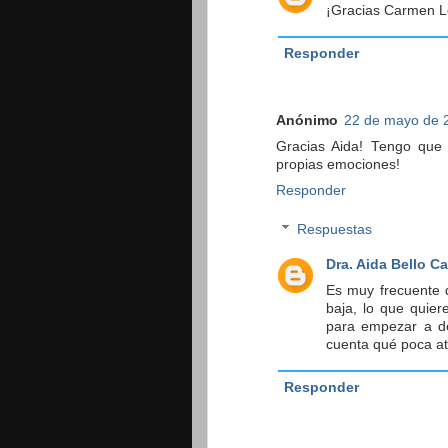
¡Gracias Carmen Le
Responder
Anónimo
22 de mayo de 2
Gracias Aida! Tengo que 
propias emociones!
Responder
Respuestas
Dra. Aida Bello C
Es muy frecuente 
baja, lo que quie
para empezar a de
cuenta qué poca at
Responder