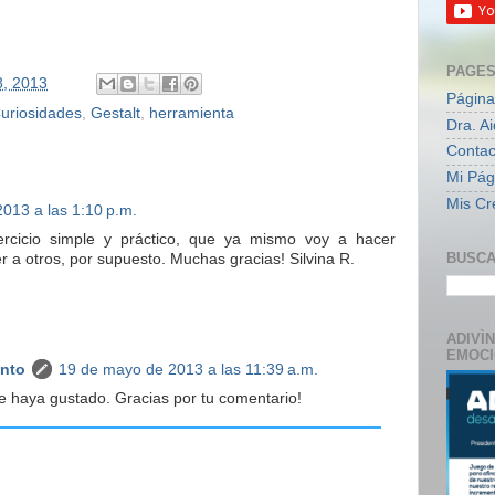
PAGE
, 2013
Página
uriosidades
,
Gestalt
,
herramienta
Dra. A
Contac
Mi Pági
Mis Cr
013 a las 1:10 p.m.
rcicio simple y práctico, que ya mismo voy a hacer
BUSCA
a otros, por supuesto. Muchas gracias! Silvina R.
ADIVÌ
EMOC
anto
19 de mayo de 2013 a las 11:39 a.m.
e haya gustado. Gracias por tu comentario!