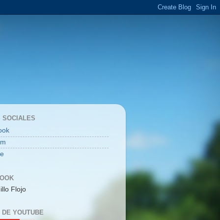
 SOCIALES
ook
am
be
BOOK
illo Flojo
 DE YOUTUBE