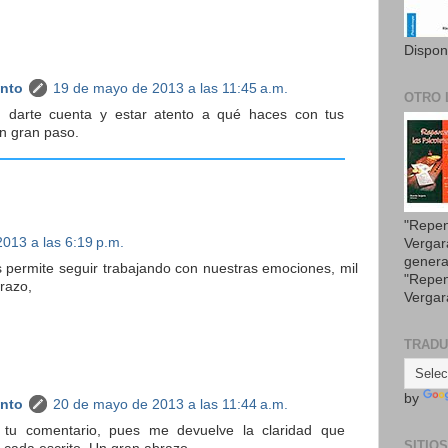
Dispon
anto
19 de mayo de 2013 a las 11:45 a.m.
OTRO 
u darte cuenta y estar atento a qué haces con tus
n gran paso.
"Repen
013 a las 6:19 p.m.
Vergar
genera
s permite seguir trabajando con nuestras emociones, mil
"Repen
brazo,
Vergar
TRAD
by
anto
20 de mayo de 2013 a las 11:44 a.m.
r tu comentario, pues me devuelve la claridad que
SITIO