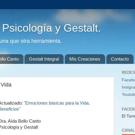
. Psicología y Gestalt.
guna que otra herramienta.
ello Canto
Gestalt Integral
Mis Creaciones
Contacto
REDES
Faceb
 Vida
Instgr
Youtu
Actualizado:
"Emociones básicas para la Vida.
Beneficios"
FACE
El Torn
Dra. Aída Bello Canto
Psicología y Gestalt
CANAL