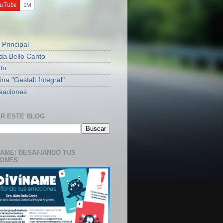
S
 Principal
ida Bello Canto
to
na "Gestalt Integral"
eaciones
R ESTE BLOG
NAME: DESAFIANDO TUS
IONES