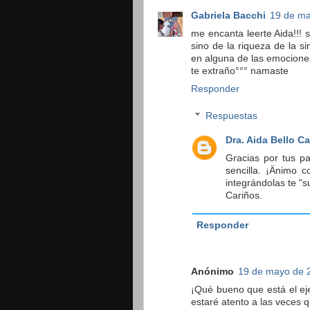
Gabriela Bacchi
19 de ma
me encanta leerte Aida!!! 
sino de la riqueza de la 
en alguna de las emocione
te extraño°°° namaste
Responder
Respuestas
Dra. Aida Bello C
Gracias por tus pa
sencilla. ¡Änimo c
integrándolas te "
Cariños.
Responder
Anónimo
19 de mayo de 2
¡Qué bueno que está el ejer
estaré atento a las veces 