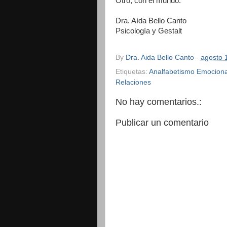
Otro, con el mundo.
Dra. Aída Bello Canto
Psicología y Gestalt
By
Dra. Aida Bello Canto
-
agosto 
Etiquetas:
Analfabetismo Emociona
Relaciones
No hay comentarios.:
Publicar un comentario