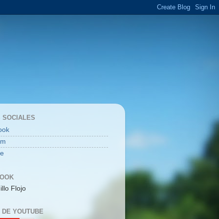
 SOCIALES
ook
am
be
BOOK
illo Flojo
 DE YOUTUBE