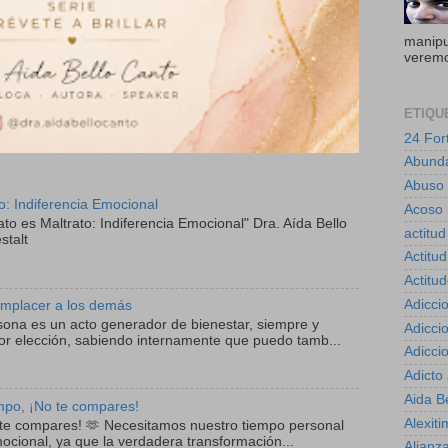
manipul
veremo
ETIQU
24 For
Abund
Abuso
to: Indiferencia Emocional
Acoso 
ato es Maltrato: Indiferencia Emocional" Dra. Aída Bello
actitud
stalt
Actitud
Actitu
Adicci
mplacer a los demás
sona es un acto generador de bienestar, siempre y
Adicci
r elección, sabiendo internamente que puedo tamb...
Adicci
Adicto
Aida B
empo, ¡No te compares!
Alexiti
o te compares! 🫶 Necesitamos nuestro tiempo personal
mocional, ya que la verdadera transformación...
Alianz