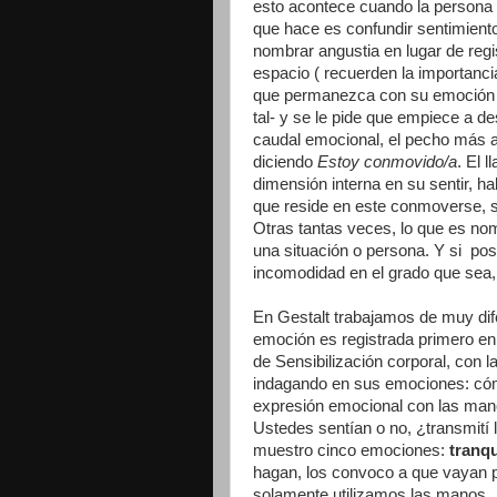
esto acontece cuando la persona 
que hace es confundir sentimient
nombrar angustia en lugar de regi
espacio ( recuerden la importanci
que permanezca con su emoción a
tal- y se le pide que empiece a de
caudal emocional, el pecho más abi
diciendo
Estoy conmovido/a
. El 
dimensión interna en su sentir, ha
que reside en este conmoverse, sue
Otras tantas veces, lo que es no
una situación o persona. Y si po
incomodidad en el grado que sea, 
En Gestalt trabajamos de muy dife
emoción es registrada primero en e
de Sensibilización corporal, con 
indagando en sus emociones: cómo 
expresión emocional con las mano
Ustedes sentían o no, ¿transmití 
muestro cinco emociones:
tranqu
hagan, los convoco a que vayan 
solamente utilizamos las manos ...