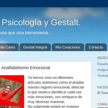
. Psicología y Gestalt.
guna que otra herramienta.
ello Canto
Gestalt Integral
Mis Creaciones
Contacto
REDES
Faceb
 Analfabetismo Emocional
Instgr
Youtu
Ya hemos visto en diferentes
artículos anteriores cómo el ampliar
nuestro registro emocional, detectar
FACE
lo que siento e identificar cada vez
El Torn
más emociones, nos enriquece de
muy diversas maneras.
CANAL
No solamente estaré en mejores