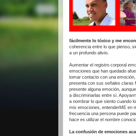
fácilmente lo tóxico y me encon
coherencia entre lo que pienso, s
a un profundo alivio.
Aumentar el registro corporal emo
emociones que han quedado afuer
tomar contacto con una emoción, 
presenta con sus señales claras f
presente alguna emoción, aunque
a discriminarlas entre sí. Apoyar
a nombrar lo que siento cuando l
mis emociones, entenderME en mi 
frecuencia una persona puede pa
hace es utilizar el nombre conocid
La confusión de emociones aca