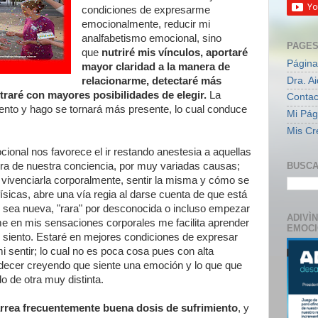
condiciones de expresarme
emocionalmente, reducir mi
analfabetismo emocional, sino
PAGE
que
nutriré mis vínculos, aportaré
Página
mayor claridad a la manera de
Dra. A
relacionarme, detectaré más
traré con mayores posibilidades de elegir.
La
Contac
iento y hago se tornará más presente, lo cual conduce
Mi Pági
Mis Cr
cional nos favorece el ir restando anestesia a aquellas
a de nuestra conciencia, por muy variadas causas;
BUSCA
vivenciarla corporalmente, sentir la misma y cómo se
ísicas, abre una vía regia al darse cuenta de que está
 sea nueva, "rara" por desconocida o incluso empezar
ADIVÌ
me en mis sensaciones corporales me facilita aprender
EMOC
o siento. Estaré en mejores condiciones de expresar
sentir; lo cual no es poca cosa pues con alta
decer creyendo que siente una emoción y lo que que
o de otra muy distinta.
rrea frecuentemente buena dosis de sufrimiento
, y