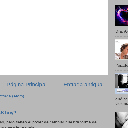
Dra. Ai
Psicolo
Página Principal
Entrada antigua
ntrada (Atom)
qué se 
violenc
AS hoy?
as, pero tienen el poder de cambiar nuestra forma de
 manera te respeta...