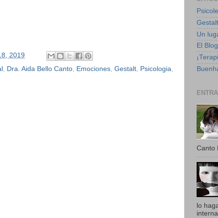
Psicole
Gestalt
Un luga
El Blo
18, 2019
¡Terapi
l
,
Dra. Aida Bello Canto
,
Emociones
,
Gestalt
,
Psicologia
,
Buenha
ENTRA
Canto 
lo hag
intern