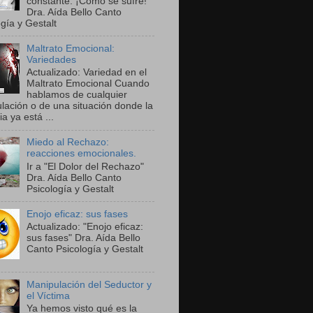
constante. ¡Cómo se sufre!"
Dra. Aída Bello Canto
gía y Gestalt
Maltrato Emocional:
Variedades
Actualizado: Variedad en el
Maltrato Emocional Cuando
hablamos de cualquier
lación o de una situación donde la
ia ya está ...
Miedo al Rechazo:
reacciones emocionales.
Ir a "El Dolor del Rechazo"
Dra. Aída Bello Canto
Psicología y Gestalt
Enojo eficaz: sus fases
Actualizado: "Enojo eficaz:
sus fases" Dra. Aída Bello
Canto Psicología y Gestalt
Manipulación del Seductor y
el Víctima
Ya hemos visto qué es la