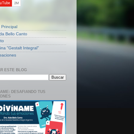
S
 Principal
ida Bello Canto
to
na "Gestalt Integral"
eaciones
R ESTE BLOG
NAME: DESAFIANDO TUS
IONES