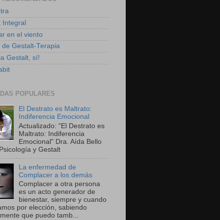
tra
 Integral
r en el viento
g de Gestalt-Terapia
a Gestalt, sí!
bit
DAS POPULARES
El Destrato es Maltrato:
Indiferencia Emocional
Actualizado: "El Destrato es
Maltrato: Indiferencia
Emocional" Dra. Aída Bello
Psicología y Gestalt
La enfermedad de
Complacer a los demás
Complacer a otra persona
es un acto generador de
bienestar, siempre y cuando
amos por elección, sabiendo
amente que puedo tamb...