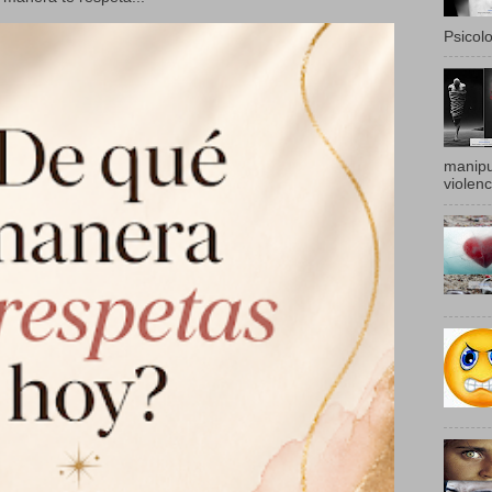
Psicolo
manipu
violenc