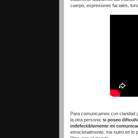
cuerpo, expresiones faciales, tono
Para comunicarnos con claridad y 
la otra persona;
si poseo dificul
indefectiblemente mi comunica
emocionalmente, me nutro en lo p