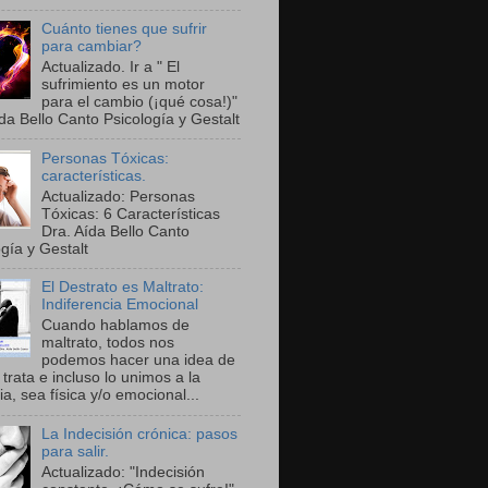
Cuánto tienes que sufrir
para cambiar?
Actualizado. Ir a " El
sufrimiento es un motor
para el cambio (¡qué cosa!)"
da Bello Canto Psicología y Gestalt
Personas Tóxicas:
características.
Actualizado: Personas
Tóxicas: 6 Características
Dra. Aída Bello Canto
gía y Gestalt
El Destrato es Maltrato:
Indiferencia Emocional
Cuando hablamos de
maltrato, todos nos
podemos hacer una idea de
trata e incluso lo unimos a la
ia, sea física y/o emocional...
La Indecisión crónica: pasos
para salir.
Actualizado: "Indecisión