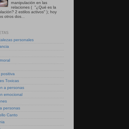
manipulación en las
relaciones ( "¿Qué es la
ación? 2 estilos activos" ); hoy
s otros dos...
ETAS
talezas personales
ancia
moral
 positiva
des Toxicas
on a personas
on emocional
ones
 a personas
ello Canto
mia
a