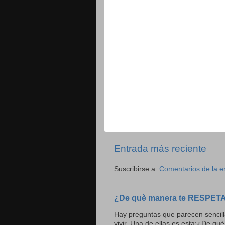
Entrada más reciente
Suscribirse a:
Comentarios de la e
¿De què manera te RESPET
Hay preguntas que parecen sencill
vivir. Una de ellas es esta:¿De qué