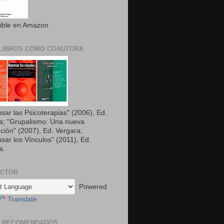
ible en Amazon
LIBROS COMO COAUTORA
sar las Psicoterapias" (2006), Ed.
a; "Grupalismo: Una nueva
ción" (2007), Ed. Vergara;
sar los Vìnculos" (2011), Ed.
a.
UCTOR
Powered
Translate
S RECOMENDADOS