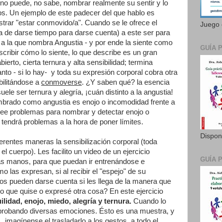
no puede, no sabe, nombrar realmente su sentir y lo
os. Un ejemplo de este padecer del que hablo es
strar "estar conmovido/a". Cuando se le ofrece el
Juego 
a de darse tiempo para darse cuenta) a este ser para
 la que nombra Angustia - y por ende la siente como
GUÍA 
scribir cómo lo siente, lo que describe es un gran
erto, cierta ternura y alta sensibilidad; termina
llanto - si lo hay- y toda su expresión corporal cobra otra
bilitándose a
conmoverse
. ¿Y saben qué? la esencia
le ser ternura y alegría, ¡cuán distinto a la angustia!
mbrado como angustia es enojo o incomodidad frente a
see problemas para nombrar y detectar enojo o
tendrá problemas a la hora de poner límites.
Dispon
rentes maneras la sensibilización corporal (toda
l cuerpo). Les facilito un video de un ejercicio
GUÍA 
las manos, para que puedan ir entrenándose e
las expresan, si al recibir el "espejo" de su
s pueden darse cuenta si les llega de la manera que
lo que quise o expresé otra cosa? En este ejercicio
ilidad, enojo, miedo, alegría y ternura.
Cuando lo
probando diversas emociones. Ésto es una muestra, y
 imagínense el trasladarlo a los gestos, a todo el