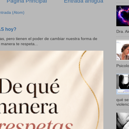
Página Principal
Entrada antigua
ntrada (Atom)
AS hoy?
Dra. Ai
as, pero tienen el poder de cambiar nuestra forma de
 manera te respeta...
Psicolo
qué se 
violenc