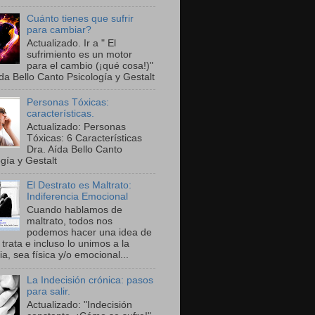
Cuánto tienes que sufrir
para cambiar?
Actualizado. Ir a " El
sufrimiento es un motor
para el cambio (¡qué cosa!)"
da Bello Canto Psicología y Gestalt
Personas Tóxicas:
características.
Actualizado: Personas
Tóxicas: 6 Características
Dra. Aída Bello Canto
gía y Gestalt
El Destrato es Maltrato:
Indiferencia Emocional
Cuando hablamos de
maltrato, todos nos
podemos hacer una idea de
trata e incluso lo unimos a la
ia, sea física y/o emocional...
La Indecisión crónica: pasos
para salir.
Actualizado: "Indecisión