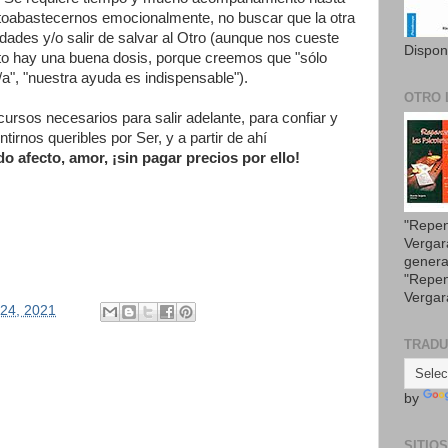
toabastecernos emocionalmente, no buscar que la otra
ades y/o salir de salvar al Otro (aunque nos cueste
Dispon
to hay una buena dosis, porque creemos que "sólo
", "nuestra ayuda es indispensable").
OTRO 
rsos necesarios para salir adelante, para confiar y
irnos queribles por Ser, y a partir de ahí
o afecto, amor, ¡sin pagar precios por ello!
"Repen
Vergar
genera
"Repen
Vergar
 24, 2021
TRAD
by
SITIO