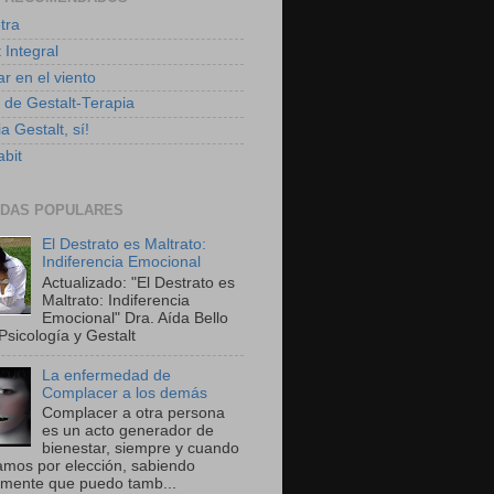
tra
 Integral
r en el viento
g de Gestalt-Terapia
a Gestalt, sí!
bit
DAS POPULARES
El Destrato es Maltrato:
Indiferencia Emocional
Actualizado: "El Destrato es
Maltrato: Indiferencia
Emocional" Dra. Aída Bello
Psicología y Gestalt
La enfermedad de
Complacer a los demás
Complacer a otra persona
es un acto generador de
bienestar, siempre y cuando
amos por elección, sabiendo
amente que puedo tamb...