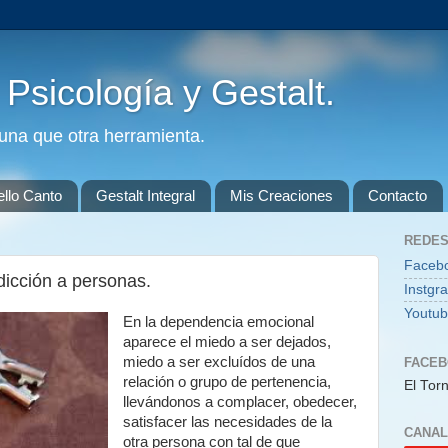
. Psicología y Gestalt.
guna que otra herramienta.
ello Canto
Gestalt Integral
Mis Creaciones
Contacto
REDES
Faceb
icción a personas.
Instgr
Youtu
En la dependencia emocional
aparece el miedo a ser dejados,
miedo a ser excluídos de una
FACE
relación o grupo de pertenencia,
El Torn
llevándonos a complacer, obedecer,
satisfacer las necesidades de la
CANAL
otra persona con tal de que