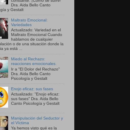
constante. ¡Cómo se sufre!"
Dra. Aída Bello Canto
gía y Gestalt
Maltrato Emocional:
Variedades
Actualizado: Variedad en el
Maltrato Emocional Cuando
hablamos de cualquier
lación o de una situación donde la
ia ya está ...
Miedo al Rechazo:
reacciones emocionales.
Ir a "El Dolor del Rechazo"
Dra. Aída Bello Canto
Psicología y Gestalt
Enojo eficaz: sus fases
Actualizado: "Enojo eficaz:
sus fases" Dra. Aída Bello
Canto Psicología y Gestalt
Manipulación del Seductor y
el Víctima
Ya hemos visto qué es la