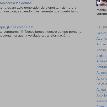
mplacer a los demás
sona es un acto generador de bienestar, siempre y
manipul
r elección, sabiendo internamente que puedo tamb...
veremo
ETIQU
empo, ¡No te compares!
o te compares! 🫶 Necesitamos nuestro tiempo personal
24 For
mocional, ya que la verdadera transformación...
Abund
Abuso
Acoso 
actitud
Actitud
Actitu
Adicci
Adicci
Adicci
Adicto
Aida B
Alexiti
Alianz