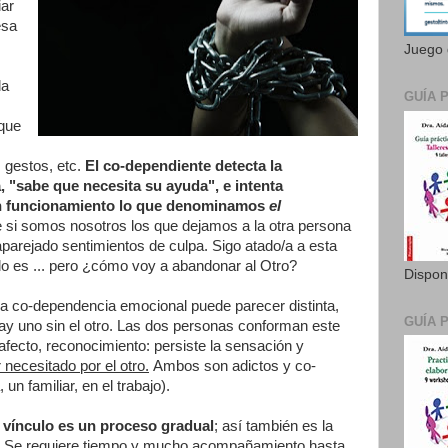
iar
esa
Juego 
da
GUÍA 
 que
 gestos, etc.
El co-dependiente detecta la
, "sabe que necesita su ayuda", e intenta
en funcionamiento lo que denominamos
el
ue si somos nosotros los que dejamos a la otra persona
 aparejado sentimientos de culpa. Sigo atado/a a esta
lo es ... pero ¿cómo voy a abandonar al Otro?
Dispon
la co-dependencia emocional puede parecer distinta,
GUÍA 
y uno sin el otro. Las dos personas conforman este
afecto, reconocimiento: persiste la sensación y
r necesitado por el otro.
Ambos son adictos y co-
un familiar, en el trabajo).
e vínculo es un proceso gradual
; así también es la
los. Se requiere tiempo y mucho acompañamiento hasta