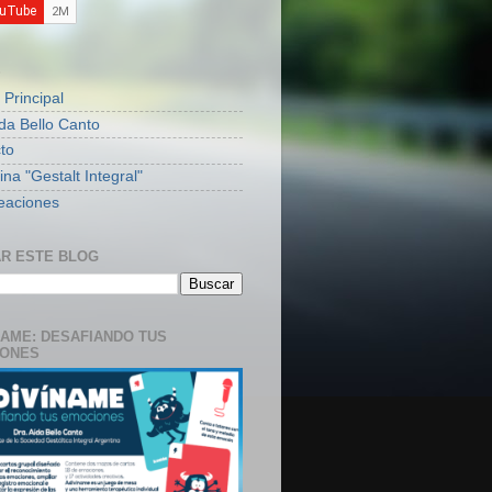
S
 Principal
ida Bello Canto
to
na "Gestalt Integral"
eaciones
R ESTE BLOG
NAME: DESAFIANDO TUS
IONES