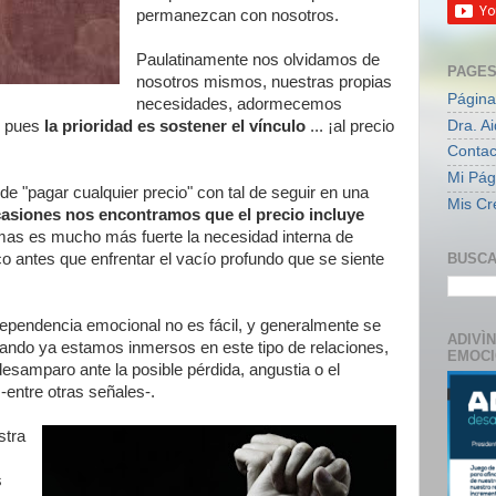
permanezcan con nosotros.
Paulatinamente nos olvidamos de
PAGE
nosotros mismos, nuestras propias
Página
necesidades, adormecemos
Dra. A
, pues
la prioridad es sostener el vínculo
... ¡al precio
Contac
Mi Pági
 de "pagar cualquier precio" con tal de seguir en una
Mis Cr
asiones nos encontramos que el precio incluye
mas es mucho más fuerte la necesidad interna de
co antes que enfrentar el vacío profundo que se siente
BUSCA
ependencia emocional no es fácil, y generalmente se
ADIVÌ
uando ya estamos inmersos en este tipo de relaciones,
EMOC
esamparo ante la posible pérdida, angustia o el
 -entre otras señales-.
stra
s