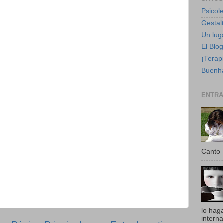
Psicole
Gestalt
Un luga
El Blo
¡Terapi
Buenha
ENTRA
Canto 
lo hag
intern