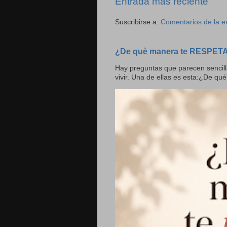
Entrada más reciente
Suscribirse a:
Comentarios de la e
¿De què manera te RESPET
Hay preguntas que parecen sencill
vivir. Una de ellas es esta:¿De qué