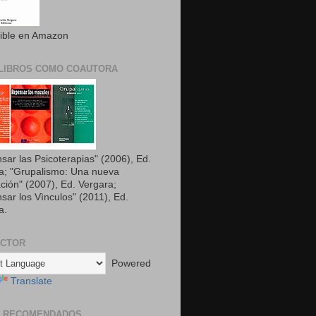
ible en Amazon
LIBROS COMO COAUTORA
sar las Psicoterapias" (2006), Ed.
a; "Grupalismo: Una nueva
ción" (2007), Ed. Vergara;
sar los Vìnculos" (2011), Ed.
a.
UCTOR
Powered
Translate
S RECOMENDADOS