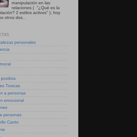
manipulación en las
relaciones ( "¿Qué es la
ación? 2 estilos activos" ); hoy
s otros dos...
ETAS
talezas personales
ancia
moral
 positiva
des Toxicas
on a personas
on emocional
ones
 a personas
ello Canto
mia
a