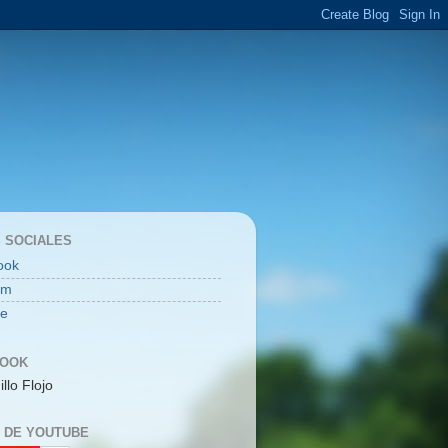
 SOCIALES
ook
am
be
BOOK
illo Flojo
 DE YOUTUBE