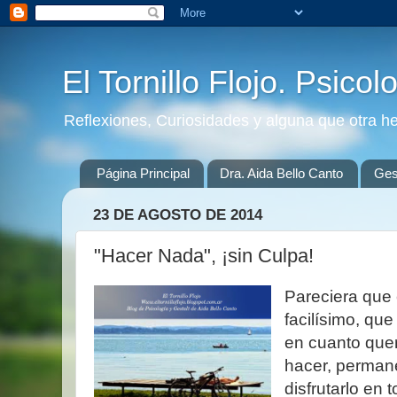
El Tornillo Flojo. Psicol
Reflexiones, Curiosidades y alguna que otra h
Página Principal
Dra. Aida Bello Canto
Gest
23 DE AGOSTO DE 2014
"Hacer Nada", ¡sin Culpa!
Pareciera que 
facilísimo, q
en cuanto que
hacer, perman
disfrutarlo en 