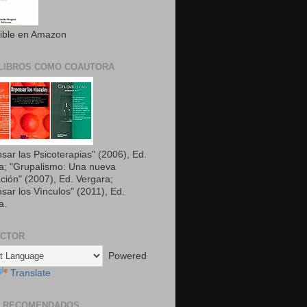
ible en Amazon
LIBROS COMO COAUTORA
sar las Psicoterapias" (2006), Ed.
a; "Grupalismo: Una nueva
ción" (2007), Ed. Vergara;
sar los Vìnculos" (2011), Ed.
a.
UCTOR
Powered
Translate
S RECOMENDADOS