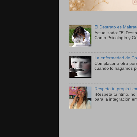
El Destrato es Maltra
Actualizado: "El Destr
Canto Psicología y Ge
La enfermedad de Co
Complacer a otra per
cuando lo hagamos po
Respeta tu propio ti
¡Respeta tu ritmo, n
para la integración e