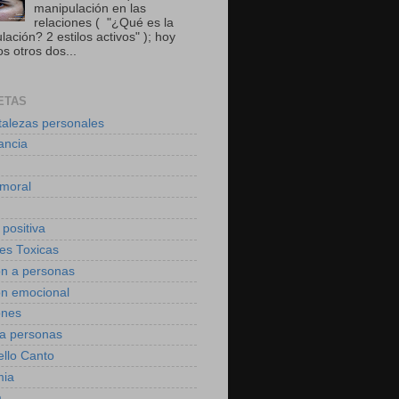
manipulación en las
relaciones ( "¿Qué es la
ación? 2 estilos activos" ); hoy
s otros dos...
ETAS
talezas personales
ancia
moral
 positiva
des Toxicas
on a personas
on emocional
ones
 a personas
ello Canto
mia
a