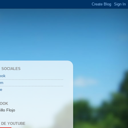
 SOCIALES
ook
am
be
BOOK
illo Flojo
 DE YOUTUBE