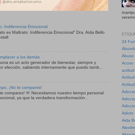
manipul
veremo
to: Indiferencia Emocional
ato es Maltrato: Indiferencia Emocional" Dra. Aída Bello
ETIQU
stalt
24 For
Abund
Abuso
mplacer a los demás
sona es un acto generador de bienestar, siempre y
Acoso 
r elección, sabiendo internamente que puedo tamb...
actitud
Actitud
Actitu
empo, ¡No te compares!
Adicci
o te compares! 🫶 Necesitamos nuestro tiempo personal
mocional, ya que la verdadera transformación...
Adicci
Adicci
Adicto
Aida B
Alexiti
Alianz