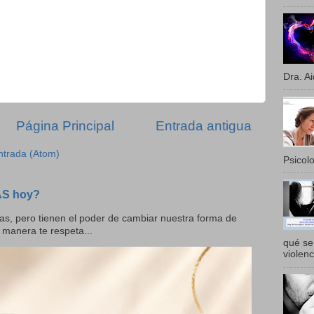
Dra. Ai
Página Principal
Entrada antigua
ntrada (Atom)
Psicolo
AS hoy?
as, pero tienen el poder de cambiar nuestra forma de
 manera te respeta...
qué se 
violenc