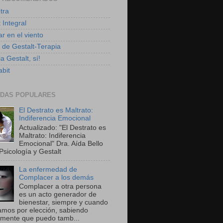
tra
 Integral
r en el viento
g de Gestalt-Terapia
a Gestalt, sí!
bit
DAS POPULARES
El Destrato es Maltrato:
Indiferencia Emocional
Actualizado: "El Destrato es
Maltrato: Indiferencia
Emocional" Dra. Aída Bello
Psicología y Gestalt
La enfermedad de
Complacer a los demás
Complacer a otra persona
es un acto generador de
bienestar, siempre y cuando
amos por elección, sabiendo
amente que puedo tamb...