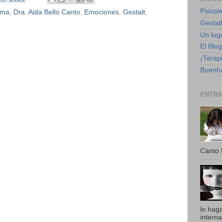
Psicole
ima
,
Dra. Aida Bello Canto
,
Emociones
,
Gestalt
,
Gestalt
Un luga
El Blo
¡Terapi
Buenha
ENTRA
Canto 
lo hag
intern