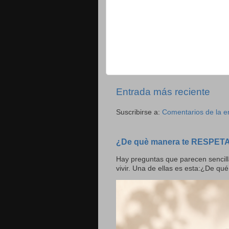
Entrada más reciente
Suscribirse a:
Comentarios de la e
¿De què manera te RESPET
Hay preguntas que parecen sencill
vivir. Una de ellas es esta:¿De qué