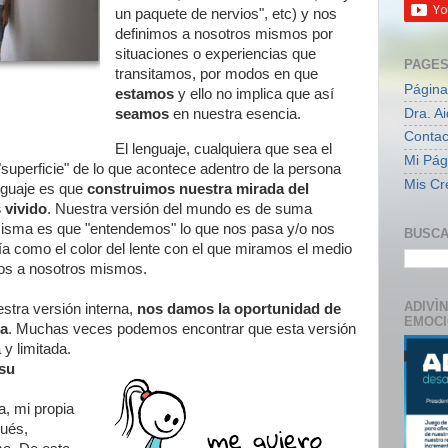
un paquete de nervios", etc) y nos
definimos a nosotros mismos por
situaciones o experiencias que
PAGE
transitamos, por modos en que
Página
estamos
y ello no implica que así
Dra. A
seamos
en nuestra esencia.
Contac
El lenguaje, cualquiera que sea el
Mi Pági
superficie" de lo que acontece adentro de la persona
Mis Cr
nguaje es que
construimos nuestra mirada del
 vivido
. Nuestra versión del mundo es de suma
misma es que "entendemos" lo que nos pasa y/o nos
BUSCA
a como el color del lente con el que miramos el medio
os a nosotros mismos.
ADIVÌ
stra versión interna,
nos damos la oportunidad de
EMOC
la
. Muchas veces podemos encontrar que esta versión
 y limitada.
su
a, mi propia
pués,