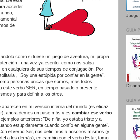
ma. De esta
ara acceder
 mundo,
Juego 
damental
emos de
GUÍA 
mándolo como si fuese un juego de aventura, mi propia
n atención - una vez ya escrito "como nos salga
en cualquiera de sus tiempos de conjugación. Por
solitaria", "Soy una estúpida por confiar en la gente".
 como personas únicas que somos, mas todos
Dispon
a este verbo SER, en tiempo pasado o presente,
smos y para definir a los otros.
GUÍA 
 aparecen en mi versión interna del mundo (es eficaz
or), ahora demos un paso más y es
cambiar ese verbo
ejemplos anteriores: "De niña, yo estaba triste y a
tuando estúpidamente cuando confío en alguna gente".
 Con el verbo Ser, nos definimos a nosotros mismos (y
rtel a los demás), en cambio con el verbo Estar, tomo