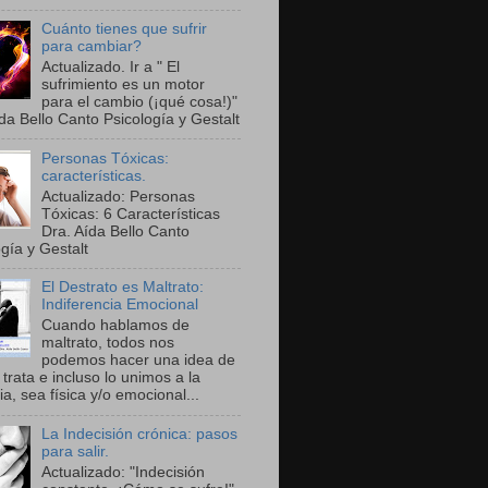
Cuánto tienes que sufrir
para cambiar?
Actualizado. Ir a " El
sufrimiento es un motor
para el cambio (¡qué cosa!)"
da Bello Canto Psicología y Gestalt
Personas Tóxicas:
características.
Actualizado: Personas
Tóxicas: 6 Características
Dra. Aída Bello Canto
gía y Gestalt
El Destrato es Maltrato:
Indiferencia Emocional
Cuando hablamos de
maltrato, todos nos
podemos hacer una idea de
trata e incluso lo unimos a la
ia, sea física y/o emocional...
La Indecisión crónica: pasos
para salir.
Actualizado: "Indecisión