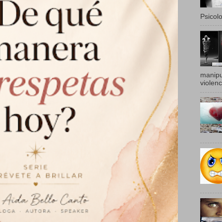
Psicolo
manipu
violenc