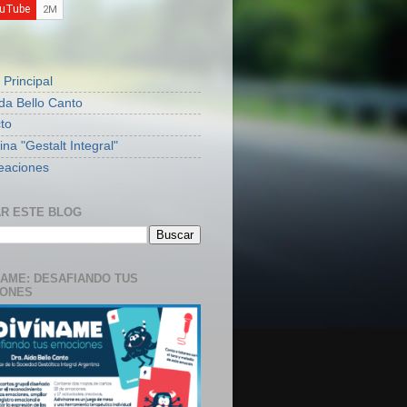
S
 Principal
ida Bello Canto
to
na "Gestalt Integral"
eaciones
R ESTE BLOG
NAME: DESAFIANDO TUS
IONES