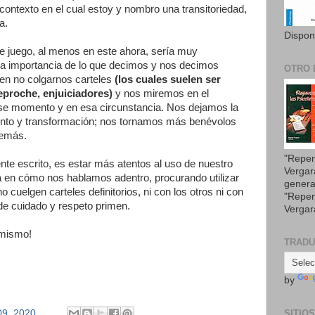
 contexto en el cual estoy y nombro una transitoriedad,
a.
Dispon
e juego, al menos en este ahora, sería muy
la importancia de lo que decimos y nos decimos
OTRO 
en no colgarnos carteles
(los cuales suelen ser
eproche, enjuiciadores)
y nos miremos en el
 ese momento y en esa circunstancia. Nos dejamos la
iento y transformación; nos tornamos más benévolos
demás.
"Repen
ente escrito, es estar más atentos al uso de nuestro
Vergar
a en cómo nos hablamos adentro, procurando utilizar
genera
 cuelgen carteles definitorios, ni con los otros ni con
"Repen
de cuidado y respeto primen.
Vergar
 mismo!
TRAD
by
09, 2020
SITIO