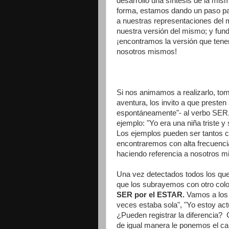
desarrollo una síntesis de la mis
forma, estamos dando un paso p
a nuestras representaciones del
nuestra versión del mismo; y fun
¡encontramos la versión que ten
nosotros mismos!
Si nos animamos a realizarlo, to
aventura, los invito a que preste
espontáneamente"- al verbo SER, 
ejemplo: "Yo era una niña triste y 
Los ejemplos pueden ser tantos
encontraremos con alta frecuenci
haciendo referencia a nosotros mi
Una vez detectados todos los que
que los subrayemos con otro col
SER por el ESTAR.
Vamos a los 
veces estaba sola", "Yo estoy ac
¿Pueden registrar la diferencia?
de igual manera le ponemos el ca