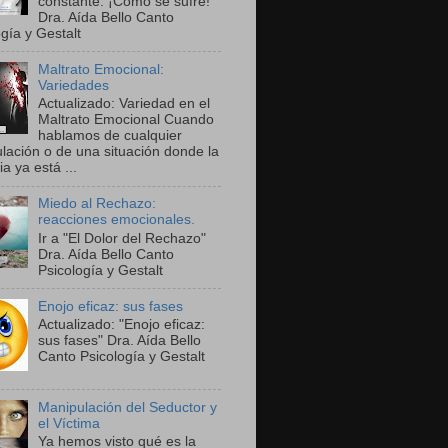
constante. ¡Cómo se sufre!"
Dra. Aída Bello Canto
gía y Gestalt
Maltrato Emocional:
Variedades
Actualizado: Variedad en el
Maltrato Emocional Cuando
hablamos de cualquier
lación o de una situación donde la
ia ya está ...
Miedo al Rechazo:
reacciones emocionales.
Ir a "El Dolor del Rechazo"
Dra. Aída Bello Canto
Psicología y Gestalt
Enojo eficaz: sus fases
Actualizado: "Enojo eficaz:
sus fases" Dra. Aída Bello
Canto Psicología y Gestalt
Manipulación del Seductor y
el Víctima
Ya hemos visto qué es la